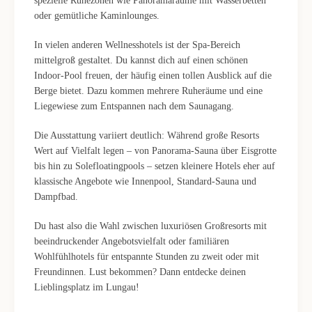
spezielle Ruhezonen wie Panoramaräume mit Wasserbetten
oder gemütliche Kaminlounges.
In vielen anderen Wellnesshotels ist der Spa-Bereich
mittelgroß gestaltet. Du kannst dich auf einen schönen
Indoor-Pool freuen, der häufig einen tollen Ausblick auf die
Berge bietet. Dazu kommen mehrere Ruheräume und eine
Liegewiese zum Entspannen nach dem Saunagang.
Die Ausstattung variiert deutlich: Während große Resorts
Wert auf Vielfalt legen – von Panorama-Sauna über Eisgrotte
bis hin zu Solefloatingpools – setzen kleinere Hotels eher auf
klassische Angebote wie Innenpool, Standard-Sauna und
Dampfbad.
Du hast also die Wahl zwischen luxuriösen Großresorts mit
beeindruckender Angebotsvielfalt oder familiären
Wohlfühlhotels für entspannte Stunden zu zweit oder mit
Freundinnen. Lust bekommen? Dann entdecke deinen
Lieblingsplatz im Lungau!