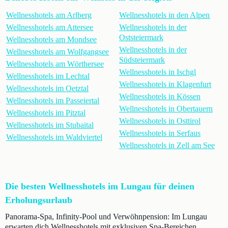
Wellnesshotels am Arlberg
Wellnesshotels in den Alpen
Wellnesshotels am Attersee
Wellnesshotels in der
Oststeiermark
Wellnesshotels am Mondsee
Wellnesshotels in der
Wellnesshotels am Wolfgangsee
Südsteiermark
Wellnesshotels am Wörthersee
Wellnesshotels in Ischgl
Wellnesshotels im Lechtal
Wellnesshotels in Klagenfurt
Wellnesshotels im Oetztal
Wellnesshotels in Kössen
Wellnesshotels im Passeiertal
Wellnesshotels in Obertauern
Wellnesshotels im Pitztal
Wellnesshotels in Osttirol
Wellnesshotels im Stubaital
Wellnesshotels in Serfaus
Wellnesshotels im Waldviertel
Wellnesshotels in Zell am See
Die besten Wellnesshotels im Lungau für deinen
Erholungsurlaub
Panorama-Spa, Infinity-Pool und Verwöhnpension: Im Lungau
erwarten dich Wellnesshotels mit exklusiven Spa-Bereichen,