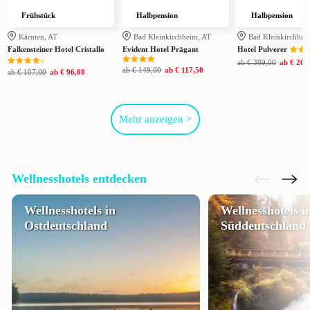
Frühstück
Halbpension
Halbpension
Kärnten, AT
Bad Kleinkirchheim, AT
Bad Kleinkirchhei
Falkensteiner Hotel Cristallo
Evident Hotel Prägant
Hotel Pulverer
s
ab
€ 389,00
ab
€ 268
ab
€ 149,00
ab
€ 117,50
ab
€ 107,00
ab
€ 96,00
Mehr anzeigen >
Wellnesshotels entdecken
Wellnesshotels in
Wellnesshotels i
Ostdeutschland
Süddeutschland