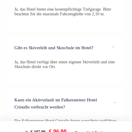
Ja, das Hotel bietet eine kostenpflichtige Tiefgarage. Bitte
beachten Sie die maximale Fahrzeughöhe von 2,10 m.
Gibt es Skiverleih und Skischule im Hotel?
Ja, das Hotel verfügt über einen eigenen Skiverleih und eine
Skischule direkt vor Ort.
Kann ein Aktivurlaub im Falkensteiner Hotel
Cristallo verbracht werden?
Das Falkensteiner Hotel Cristallo bietet ganzjährig vielfältige
Aktivitäten wie Wandern, Biken, Skifahren und Wellness –
ideal für einen abwechslungsreichen Aktivurlaub.
€ 96,00
ab
€ 107,00