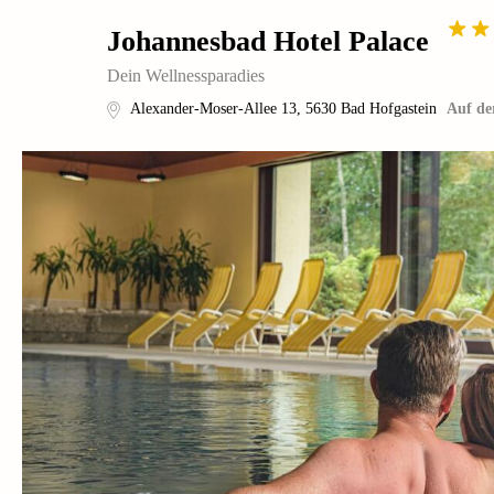
Johannesbad Hotel Palace
Dein Wellnessparadies
Alexander-Moser-Allee 13
,
5630
Bad Hofgastein
Auf de