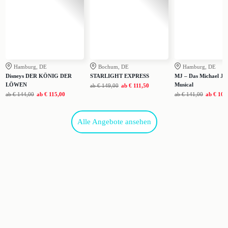
Hamburg, DE
Bochum, DE
Hamburg, DE
Disneys DER KÖNIG DER
STARLIGHT EXPRESS
MJ – Das Michael Ja
LÖWEN
Musical
ab
€ 149,00
ab
€ 111,50
ab
€ 144,00
ab
€ 115,00
ab
€ 141,00
ab
€ 109
Alle Angebote ansehen