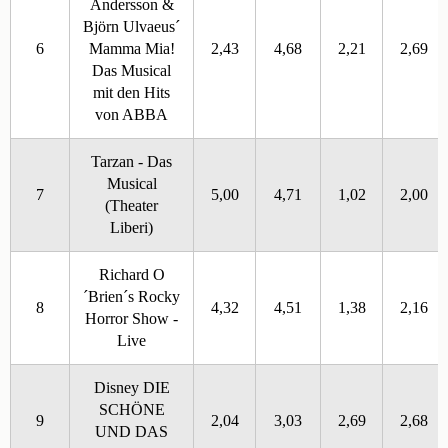
Andersson &
Björn Ulvaeus´
6
Mamma Mia!
2,43
4,68
2,21
2,69
Das Musical
mit den Hits
von ABBA
Tarzan - Das
Musical
7
5,00
4,71
1,02
2,00
(Theater
Liberi)
Richard O
´Brien´s Rocky
8
4,32
4,51
1,38
2,16
Horror Show -
Live
Disney DIE
SCHÖNE
9
2,04
3,03
2,69
2,68
UND DAS