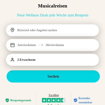
Musicalreisen
Neue Wellness Deals jede Woche zum Bestpreis
Reiseziel oder Angebot suchen
Anreisedatum
Abreisedatum
2 Erwachsene
Suchen
Excellent
Kostenlos
Bestpreis­garantie
stornierbar