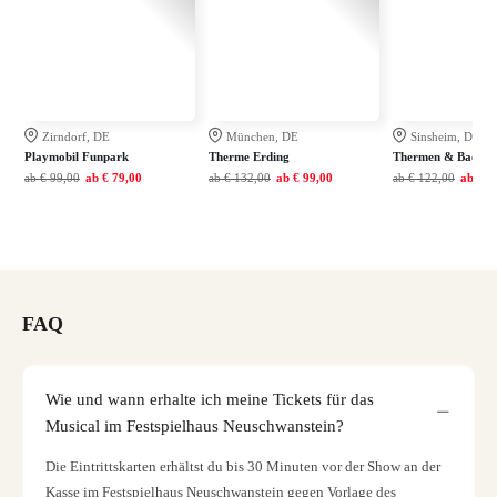
Zirndorf, DE
München, DE
Sinsheim, DE
Playmobil Funpark
Therme Erding
Thermen & Badewel
ab
€ 99,00
ab
€ 79,00
ab
€ 132,00
ab
€ 99,00
ab
€ 122,00
ab
€ 7
FAQ
Wie und wann erhalte ich meine Tickets für das
Musical im Festspielhaus Neuschwanstein?
Die Eintrittskarten erhältst du bis 30 Minuten vor der Show an der
Kasse im Festspielhaus Neuschwanstein gegen Vorlage des