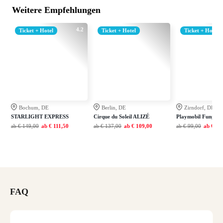
Weitere Empfehlungen
4.2
Ticket + Hotel
Ticket + Hotel
Ticket + Hotel
Bochum, DE
Berlin, DE
Zirndorf, DE
STARLIGHT EXPRESS
Cirque du Soleil ALIZÉ
Playmobil Funpark
ab
€ 149,00
ab
€ 111,50
ab
€ 137,00
ab
€ 109,00
ab
€ 99,00
ab
€ 79
FAQ