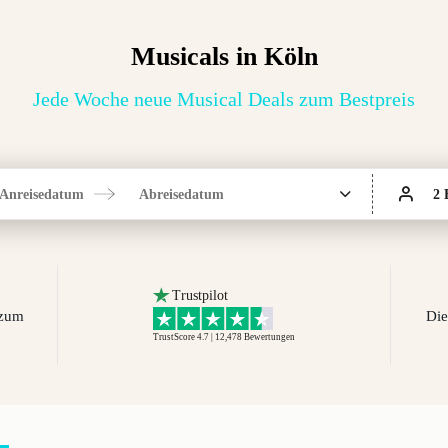
Musicals in Köln
Jede Woche neue Musical Deals zum Bestpreis
Anreisedatum
Abreisedatum
2 
Trustpilot
 zum
Die
TrustScore 4.7 | 12,478
Bewertungen