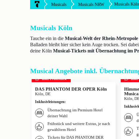
Musicals Köl
Musicals
Musicals NRW
Musicals Köln
Tauche ein in die
Musical-Welt der Rhein-Metropole
Balladen bleibt hier sicher kein Auge trocken. Sei dab
deine Köln
Musical-Tickets mit Übernachtung im P
Musical Angebote inkl. Übernachtun
inkl. Frühstück
inkl
DAS PHANTOM DER OPER Köln
Himmel
Musica
Köln, DE
Köln, D
Inklusivleistungen
:
Inklusivl
Übernachtung im Premium Hotel
Ü
deiner Wahl
d
Frühstück und weitere Extras, je nach
T
gewähltem Hotel
g
Tickets für DAS PHANTOM DER