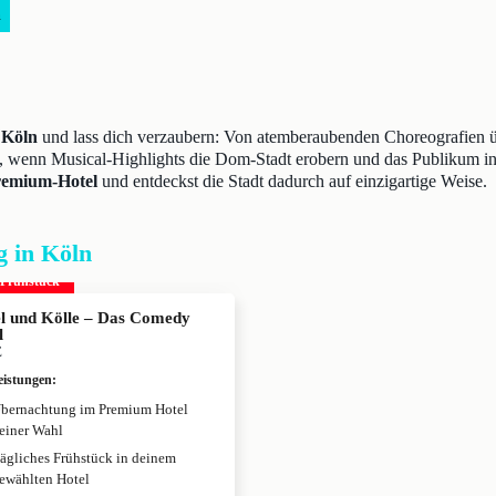
n
 Köln
und lass dich verzaubern: Von atemberaubenden Choreografien ü
ei, wenn Musical-Highlights die Dom-Stadt erobern und das Publikum in
remium-Hotel
und entdeckst die Stadt dadurch auf einzigartige Weise.
g in Köln
. Frühstück
 und Kölle – Das Comedy
l
E
eistungen
:
bernachtung im Premium Hotel
einer Wahl
ägliches Frühstück in deinem
ewählten Hotel