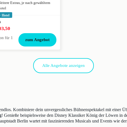
eitere Extras, je nach gewähltem
otel
+ Hotel
0
03,50
on für 1
zum Angebot
Alle Angebote anzeigen
 endlos. Kombiniere dein unvergessliches Bühnenspektakel mit einer Ü
g
! Genieße beispielsweise den Disney Klassiker König der Löwen in 
auptstadt Berlin wartet mit faszinierenden Musicals und Events wie 