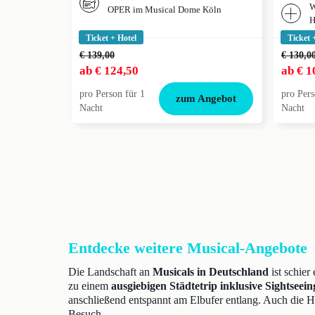
W
OPER im Musical Dome Köln
H
Ticket + Hotel
Ticket 
€ 139,00
€ 130,0
ab
€ 124,50
ab
€ 1
pro Person für 1
pro Pers
zum Angebot
Nacht
Nacht
Entdecke weitere Musical-Angebote
Die Landschaft an
Musicals in Deutschland
ist schier
zu einem
ausgiebigen Städtetrip inklusive Sightseein
anschließend entspannt am Elbufer entlang. Auch die H
Besuch.