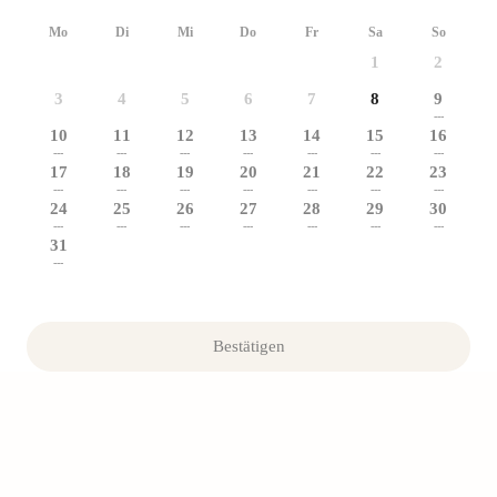
Mo
Di
Mi
Do
Fr
Sa
So
1
2
3
4
5
6
7
8
9
---
10
11
12
13
14
15
16
---
---
---
---
---
---
---
17
18
19
20
21
22
23
---
---
---
---
---
---
---
24
25
26
27
28
29
30
---
---
---
---
---
---
---
31
---
Bestätigen