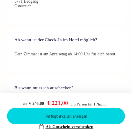
5771 Leogang
Österreich
Ab wann ist der Check-In im Hotel möglich?
Dein Zimmer ist am Anreisetag ab 14:00 Uhr für dich bereit.
Bis wann muss ich auschecken?
Der Check-Out sollte bis 10:30 Uhr am Abreisetag erfolgen.
€ 221,00
ab
€ 246,00
pro Person für 1 Nacht
Verfügbarkeiten anzeigen
Bestätigen
Als Gutschein verschenken