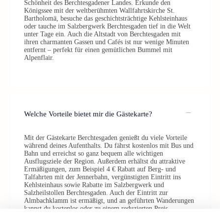
Schönheit des Berchtesgadener Landes. Erkunde den
Königssee mit der weltberühmten Wallfahrtskirche St.
Bartholomä, besuche das geschichtsträchtige Kehlsteinhaus
oder tauche im Salzbergwerk Berchtesgaden tief in die Welt
unter Tage ein. Auch die Altstadt von Berchtesgaden mit
ihren charmanten Gassen und Cafés ist nur wenige Minuten
entfernt – perfekt für einen gemütlichen Bummel mit
Alpenflair.
Welche Vorteile bietet mir die Gästekarte?
Mit der Gästekarte Berchtesgaden genießt du viele Vorteile
während deines Aufenthalts. Du fährst kostenlos mit Bus und
Bahn und erreichst so ganz bequem alle wichtigen
Ausflugsziele der Region. Außerdem erhältst du attraktive
Ermäßigungen, zum Beispiel 4 € Rabatt auf Berg- und
Talfahrten mit der Jennerbahn, vergünstigten Eintritt ins
Kehlsteinhaus sowie Rabatte im Salzbergwerk und
Salzheilstollen Berchtesgaden. Auch der Eintritt zur
Almbachklamm ist ermäßigt, und an geführten Wanderungen
kannst du kostenlos oder zu einem reduzierten Preis
teilnehmen. So entdeckst du das Berchtesgadener Land