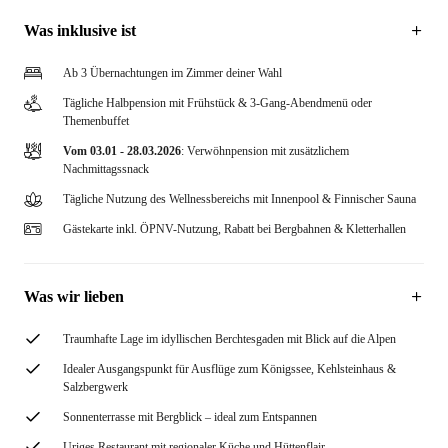
Was inklusive ist
Ab 3 Übernachtungen im Zimmer deiner Wahl
Tägliche Halbpension mit Frühstück & 3-Gang-Abendmenü oder
Themenbuffet
Vom 03.01 - 28.03.2026
: Verwöhnpension mit zusätzlichem
Nachmittagssnack
Tägliche Nutzung des Wellnessbereichs mit Innenpool & Finnischer Sauna
Gästekarte inkl. ÖPNV-Nutzung, Rabatt bei Bergbahnen & Kletterhallen
Was wir lieben
Traumhafte Lage im idyllischen Berchtesgaden mit Blick auf die Alpen
Idealer Ausgangspunkt für Ausflüge zum Königssee, Kehlsteinhaus &
Salzbergwerk
Sonnenterrasse mit Bergblick – ideal zum Entspannen
Uriges Restaurant mit regionaler Küche und Hüttenflair