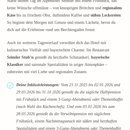
Starte deinen Tag im Alpenhotel Seimler mit einem Frühstück, das
keine Wünsche offenlässt – von knusprigen Brötchen und
regionalem
Käse
bis zu frischem Obst, duftendem Kaffee und
süßen Leckereien
.
So beginnt dein Morgen mit Genuss und einem Lächeln, bevor du
dich auf die Erlebnisse rund um Berchtesgaden freust.
Auch im weiteren Tagesverlauf verwöhnt dich das Hotel mit
kulinarischer Vielfalt und bayerischem Charme: Im Restaurant
Seimler Stub’n
genießt du herzhafte Schmankerl,
bayerische
Klassiker
und saisonale Spezialitäten in uriger Atmosphäre –
zubereitet mit viel Liebe und regionalen Zutaten.
Deine Inklusivleistungen:
Vom 23.11.2025 bis 02.01.2026 und
29.03.2026 bis 31.10.2026 genießt du die tägliche Halbpension
mit Frühstück und einem 3-Gang-Abendmenü oder Themenbuffet
(nach Wahl des Küchenchefs). Und vom 03.01.2026 bis zum
28.03.2026 genießt du die Verwöhnpension mit täglichem
Frühstück, einem Nachmittagssnack mit süßen und herzhaften
Spezialitäten und einem 3-Gang-Abendmenü oder Themenbuffet