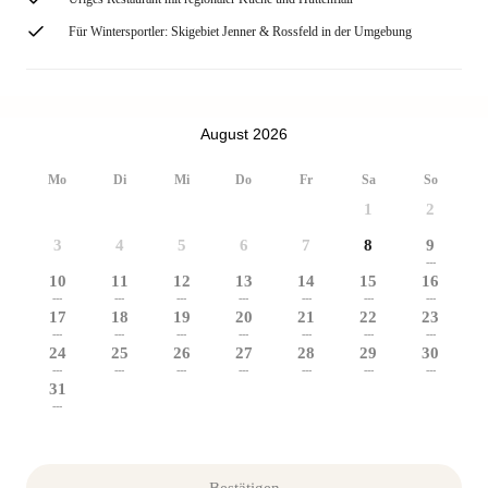
Für Wintersportler: Skigebiet Jenner & Rossfeld in der Umgebung
August 2026
Mo
Di
Mi
Do
Fr
Sa
So
1
2
3
4
5
6
7
8
9
---
10
11
12
13
14
15
16
---
---
---
---
---
---
---
17
18
19
20
21
22
23
---
---
---
---
---
---
---
24
25
26
27
28
29
30
---
---
---
---
---
---
---
31
---