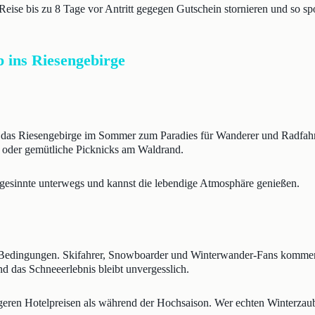
e Reise bis zu 8 Tage vor Antritt gegegen Gutschein stornieren und so s
p ins Riesengebirge
as Riesengebirge im Sommer zum Paradies für Wanderer und Radfahre
k oder gemütliche Picknicks am Waldrand.
ichgesinnte unterwegs und kannst die lebendige Atmosphäre genießen.
edingungen. Skifahrer, Snowboarder und Winterwander-Fans kommen hi
nd das Schneeerlebnis bleibt unvergesslich.
tigeren Hotelpreisen als während der Hochsaison. Wer echten Winterzaube