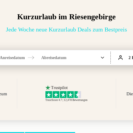
Kurzurlaub im Riesengebirge
Jede Woche neue Kurzurlaub Deals zum Bestpreis
Anreisedatum
Abreisedatum
2 
Trustpilot
 zum
Die
TrustScore 4.7 | 12,478
Bewertungen