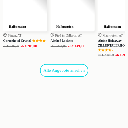
Halbpension
Halbpension
Halbpension
Fügen, AT
Ried im Zillertal, AT
Mayrhofen, AT
Gartenhotel Crystal
Almhof Lackner
Alpine Hideaway
ZILLERTALERHOF
ab
€ 246,00
ab
€ 209,00
ab
€ 253,00
ab
€ 149,00
s
ab
€ 340,00
ab
€ 265
Alle Angebote ansehen