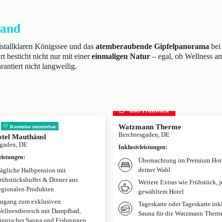
Land
istallklaren Königssee und das
atemberaubende Gipfelpanorama
bei
 besticht nicht nur mit einer
einmaligen Natur
– egal, ob Wellness am
ntiert nicht langweilig.
inkl. Frühstück
Watzmann Therme
Kostenlos stornierbar
Berchtesgaden, DE
tel Mauthäusl
sgaden, DE
Inklusivleistungen
:
eistungen
:
Übernachtung im Premium Hot
deiner Wahl
ägliche Halbpension mit
rühstücksbuffet & Dinner aus
Weitere Extras wie Frühstück, 
egionalen Produkten
gewähltem Hotel
ugang zum exklusiven
Tageskarte oder Tageskarte inkl
ellnessbereich mit Dampfbad,
Sauna für die Watzmann Therm
innischer Sauna und Eisbrunnen