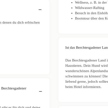
Wellness, z. B. in d
Wildwasser-Rafting
Besuch in den Eishöh
Bootstour über den K
n denen du dich erfrischen
Ist das Berchtesgadener La
Das Berchtesgadener Land is
Haustieren. Dein Hund wird s
wunderschönen Alpenlandsch
schwimmen zu können! Die m
liebend gerne, jedoch sollte
beim Hotel informieren.
m Berchtesgadener
gibt es für dich und deine