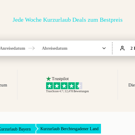
Jede Woche Kurzurlaub Deals zum Bestpreis
Anreisedatum
Abreisedatum
2 
Trustpilot
 zum
Die
TrustScore 4.7 | 12,478
Bewertungen
Kurzurlaub Berchtesgadener Land
Kurzurlaub Bayern