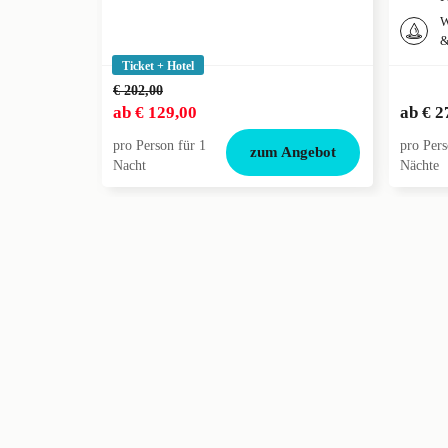
W
&
Ticket + Hotel
€ 202,00
ab
€ 129,00
ab
€ 2
pro Person für 1
pro Pers
zum Angebot
Nacht
Nächte