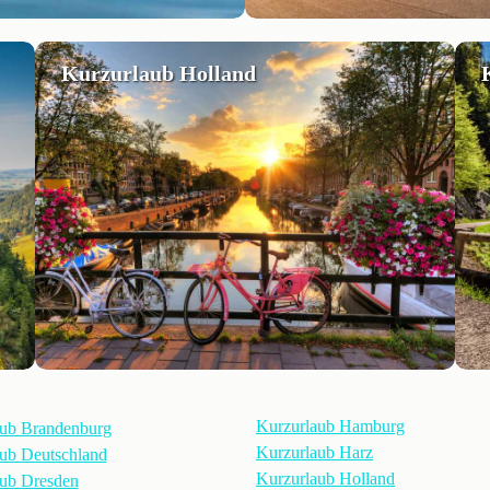
Kurzurlaub Holland
Kurzurlaub Hamburg
aub Brandenburg
Kurzurlaub Harz
ub Deutschland
Kurzurlaub Holland
ub Dresden