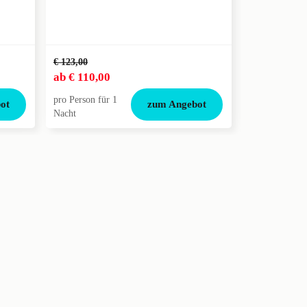
Wellnes
€/Perso
€ 123,00
€ 262,00
ab
€ 110,00
ab
€ 186,0
pro Person für 1
pro Person für
ot
zum Angebot
Nacht
Nächte