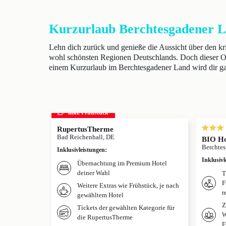
Kurzurlaub Berchtesgadener 
Lehn dich zurück und genieße die Aussicht über den kr
wohl schönsten Regionen Deutschlands. Doch dieser Ort
einem Kurzurlaub im Berchtesgadener Land wird dir gara
inkl. Frühstück
RupertusTherme
Bad Reichenhall, DE
BIO Ho
Berchte
Inklusivleistungen
:
Inklusivl
Übernachtung im Premium Hotel
deiner Wahl
T
F
Weitere Extras wie Frühstück, je nach
r
gewähltem Hotel
Z
Tickets der gewählten Kategorie für
W
die RupertusTherme
F