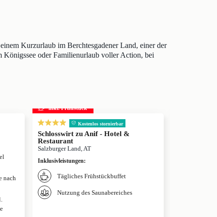
 einem Kurzurlaub im Berchtesgadener Land, einer der
 Königssee oder Familienurlaub voller Action, bei
inkl. Frühstück
Kostenlos stor
Kostenlos stornierbar
Rupertihof in
Schlosswirt zu Anif - Hotel &
und Spa Ber
Restaurant
Ainring, DE
Salzburger Land, AT
el
Inklusivleistun
Inklusivleistungen
:
Täglich
Tägliches Frühstückbuffet
je nach
& 4-Ga
Nutzung des Saunabereiches
Freie N
.
bis 21:
e
Tägliche