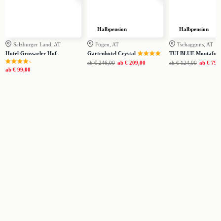
Halbpension
Halbpension
Salzburger Land, AT
Fügen, AT
Tschagguns, AT
Hotel Grossarler Hof
Gartenhotel Crystal
TUI BLUE Montafon
s
ab
€ 246,00
ab
€ 209,00
ab
€ 124,00
ab
€ 79,
ab
€ 99,00