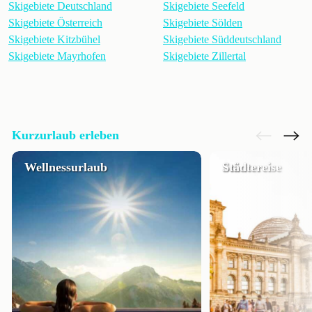
Skigebiete Deutschland
Skigebiete Seefeld
Skigebiete Österreich
Skigebiete Sölden
Skigebiete Kitzbühel
Skigebiete Süddeutschland
Skigebiete Mayrhofen
Skigebiete Zillertal
Kurzurlaub erleben
Wellnessurlaub
Städtereise