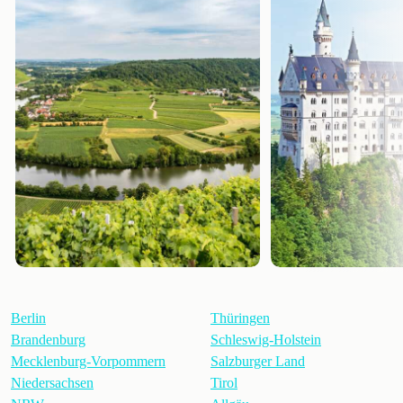
Berlin
Thüringen
Brandenburg
Schleswig-Holstein
Mecklenburg-Vorpommern
Salzburger Land
Niedersachsen
Tirol