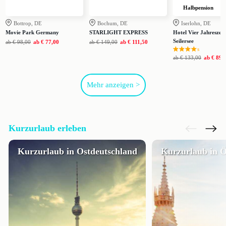
Halbpension
Bottrop, DE
Bochum, DE
Iserlohn, DE
Movie Park Germany
STARLIGHT EXPRESS
Hotel Vier Jahreszei
Seilersee
ab
€ 98,00
ab
€ 77,00
ab
€ 149,00
ab
€ 111,50
s
ab
€ 133,00
ab
€ 89,
Mehr anzeigen >
Kurzurlaub erleben
Kurzurlaub in Ostdeutschland
Kurzurlaub in Ö