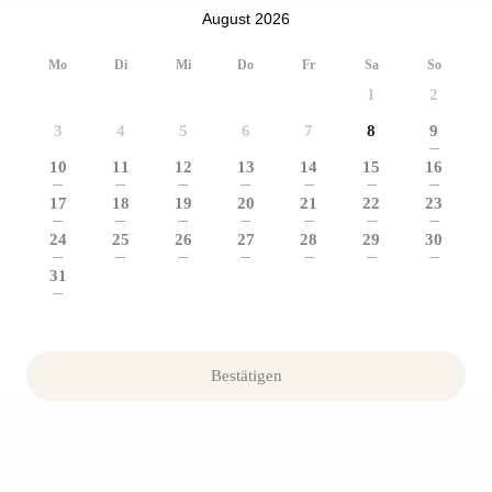
August 2026
Mo
Di
Mi
Do
Fr
Sa
So
1
2
3
4
5
6
7
8
9
---
10
11
12
13
14
15
16
---
---
---
---
---
---
---
17
18
19
20
21
22
23
---
---
---
---
---
---
---
24
25
26
27
28
29
30
---
---
---
---
---
---
---
31
---
Bestätigen