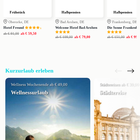
Frühstück
Halbpension
Halbpension
Oberorke, DE
Bad Arolsen, DE
Frankenberg, DE
Hotel Freund
Welcome Hotel Bad Arolsen
Die Sonne Frankenbe
s
ab
€ 91,00
ab
€ 59,50
ab
€ 109,00
ab
€ 79,00
ab
€ 151,00
ab
€ 99,
Kurzurlaub erleben
Wellness Wochenende ab € 49,00
Städtereisen ab € 39,00
Wellnessurlaub
Städtereise