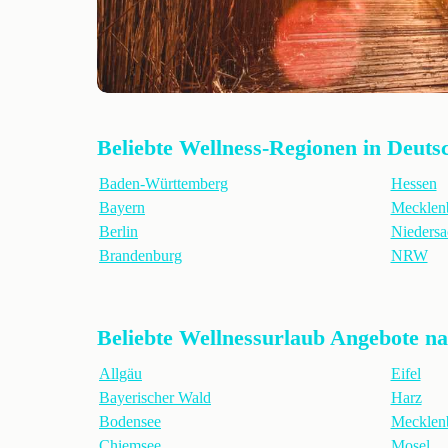
Beliebte Wellness-Regionen in Deuts
Baden-Württemberg
Hessen
Bayern
Mecklen
Berlin
Niedersa
Brandenburg
NRW
Beliebte Wellnessurlaub Angebote n
Allgäu
Eifel
Bayerischer Wald
Harz
Bodensee
Mecklenb
Chiemsee
Mosel