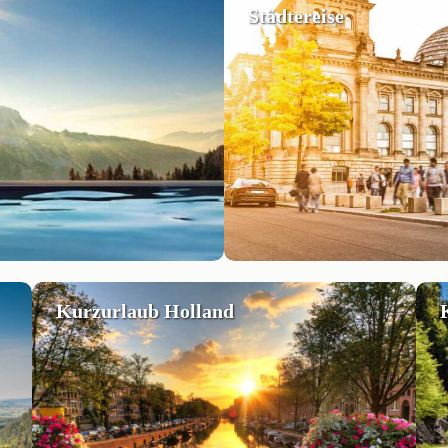
Städtereise
Kurzurlaub Holland