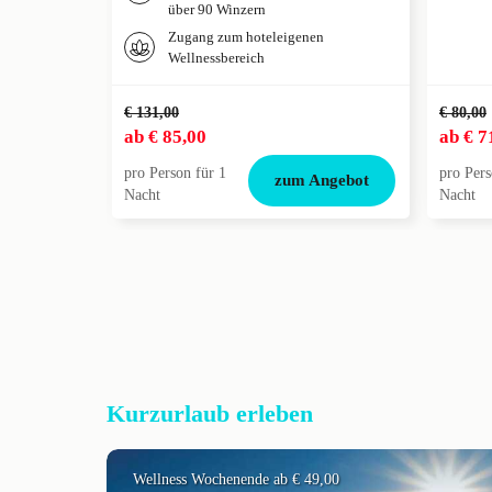
über 90 Winzern
Zugang zum hoteleigenen
Wellnessbereich
€ 131,00
€ 80,00
ab
€ 85,00
ab
€ 7
pro Person für 1
pro Pers
zum Angebot
Nacht
Nacht
Kurzurlaub erleben
Wellness Wochenende ab € 49,00