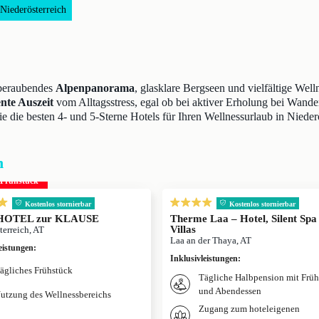
Niederösterreich
mberaubendes
Alpenpanorama
, glasklare Bergseen und vielfältige We
nte Auszeit
vom Alltagsstress, egal ob bei aktiver Erholung bei Wand
ie die besten 4- und 5-Sterne Hotels für Ihren Wellnessurlaub in Nieder
h
. Frühstück
Kostenlos stornierbar
Kostenlos stornierbar
OTEL zur KLAUSE
Therme Laa – Hotel, Silent Sp
Villas
terreich, AT
Laa an der Thaya, AT
eistungen
:
Inklusivleistungen
:
ägliches Frühstück
Tägliche Halbpension mit Früh
und Abendessen
utzung des Wellnessbereichs
Zugang zum hoteleigenen