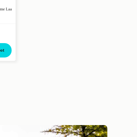
rme Laa
ot