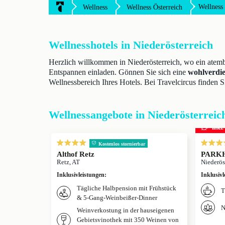
Wellness 
Wellness
Wellness Österreich
Wellnesshotels in Niederösterreich
Herzlich willkommen in Niederösterreich, wo ein ate
Entspannen einladen. Gönnen Sie sich eine
wohlverdie
Wellnessbereich Ihres Hotels. Bei Travelcircus finden S
Wellnessangebote in Niederösterreic
inkl
Kostenlos stornierbar
Althof Retz
PARKH
Retz, AT
Niederös
Inklusivleistungen
:
Inklusivl
Tägliche Halbpension mit Frühstück
T
& 5-Gang-Weinbeißer-Dinner
N
Weinverkostung in der hauseigenen
Gebietsvinothek mit 350 Weinen von