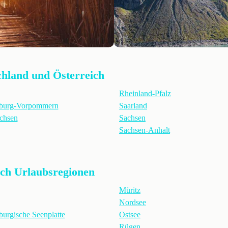
chland und Österreich
Rheinland-Pfalz
burg-Vorpommern
Saarland
chsen
Sachsen
Sachsen-Anhalt
ach Urlaubsregionen
Müritz
Nordsee
urgische Seenplatte
Ostsee
Rügen