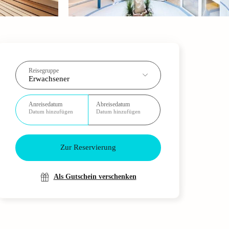
Reisegruppe
Erwachsener
Anreisedatum
Abreisedatum
Datum hinzufügen
Datum hinzufügen
Zur Reservierung
Als Gutschein verschenken