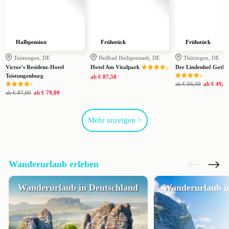
Halbpension
Frühstück
Frühstück
Teistungen, DE
Heilbad Heiligenstadt, DE
Thüringen, DE
Victor's Residenz-Hotel
Hotel Am Vitalpark
Der Lindenhof Gotha
s
s
Teistungenburg
ab
€ 87,50
s
ab
€ 66,00
ab
€ 49,0
ab
€ 87,00
ab
€ 79,00
Mehr anzeigen >
Wanderurlaub erleben
Wanderurlaub in Deutschland
Wanderurlaub in