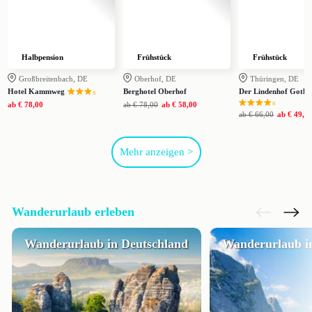
Halbpension
Frühstück
Frühstück
Großbreitenbach, DE
Oberhof, DE
Thüringen, DE
Hotel Kammweg
Berghotel Oberhof
Der Lindenhof Gotha
s
s
ab
€ 78,00
ab
€ 78,00
ab
€ 58,00
ab
€ 66,00
ab
€ 49,0
Mehr anzeigen >
Wanderurlaub erleben
Wanderurlaub in Deutschland
Wanderurlaub in