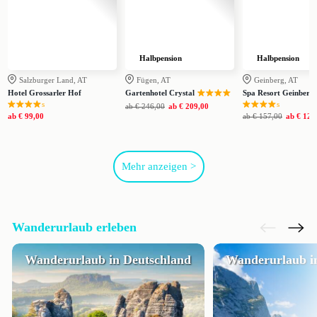
Halbpension
Halbpension
Salzburger Land, AT
Fügen, AT
Geinberg, AT
Hotel Grossarler Hof
Gartenhotel Crystal
Spa Resort Geinberg
s
s
ab
€ 246,00
ab
€ 209,00
ab
€ 99,00
ab
€ 157,00
ab
€ 129
Mehr anzeigen >
Wanderurlaub erleben
Wanderurlaub in Deutschland
Wanderurlaub in