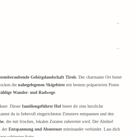
atemberaubende Gebirgslandschaft Tirols
. Der charmante Ort bietet
 locken die
nahegelegenen Skigebiete
mit bestens präparierten Pisten
zählige Wander- und Radwege
.
ckner. Dieser
familiengeführte Hof
bietet dir eine herzliche
kannst du in liebevoll eingerichteten Zimmern entspannen und den
he
, die mit frischen, lokalen Zutaten zubereitet wird. Der Almhof
, der
Entspannung und Abenteuer
miteinander verbindet. Lass dich
ner schönsten Seite.