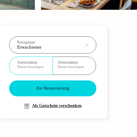
Reisegruppe
Erwachsener
Anreisedatum
Abreisedatum
Datum hinzufügen
Datum hinzufügen
Zur Reservierung
Als Gutschein verschenken