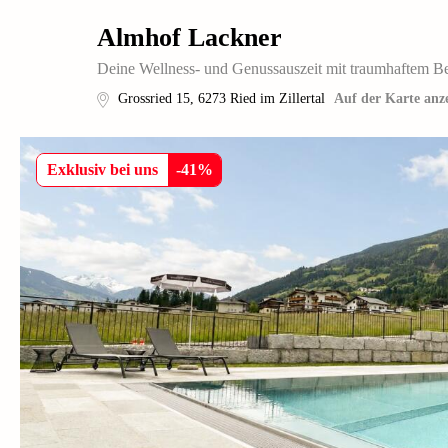
Almhof Lackner
Deine Wellness- und Genussauszeit mit traumhaftem Be
Grossried 15
,
6273
Ried im Zillertal
Auf der Karte anz
Exklusiv bei uns
-
41
%