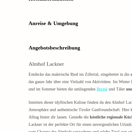
Anreise & Umgebung
Angebotsbeschreibung
Almhof Lackner
Entdecke das malerische Ried im Zillertal, eingebettet in die
das ganze Jahr über eine Vielzahl von Aktivitäten. Im Winter
und im Sommer bieten die umliegenden
Bergel
und Täler
un
Inmitten dieser idyllischen Kulisse findest du den Almhof La
Atmosphäre und authentische Tiroler Gastfreundschaft. Hier 
Alltag hinter dir lassen. Genieße die
köstliche regionale Küc
Lackner ist der perfekte Ort für einen unvergesslichen Urlaub
vom Charme des Almhofs verzaubern und erlebe Tirol von sei