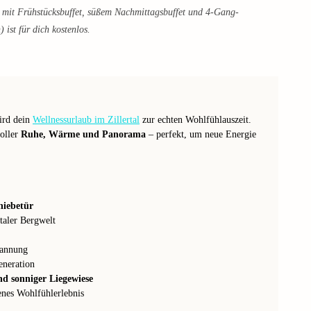
mit Frühstücksbuffet, süßem Nachmittagsbuffet und 4-Gang-
ist für dich kostenlos.
ird dein
Wellnessurlaub im Zillertal
zur echten Wohlfühlauszeit.
oller
Ruhe, Wärme und Panorama
– perfekt, um neue Energie
hiebetür
rtaler Bergwelt
pannung
eneration
d sonniger Liegewiese
nes Wohlfühlerlebnis