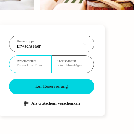
Reisegruppe
Erwachsener
Anreisedatum
Abreisedatum
Datum hinzufügen
Datum hinzufügen
Zur Reservierung
Als Gutschein verschenken