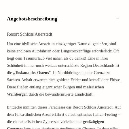
Angebotsbeschreibung
Resort Schloss Auerstedt
Um eine idyllische Auszeit in einzigartiger Natur zu genießen, sind
keine endlosen Autofahrten oder Langstreckenflüge erforderlich: Oft
liegt dein Traumurlaub viel näher, als du denkst! Eine in ihrer
Schönheit immer noch weitaus unterschätzte Region Deutschlands ist
die
„Toskana des Ostens”
. In Nordthüringen an der Grenze zu
Sachsen-Anhalt erwarten dich goldene Felder und kristallklare Flüsse.
Diese fließen entlang gigantischer Burgen und
malerischen
Weinbergen
durch die bewundernswerte Landschaft.
Entdecke inmitten dieses Paradieses das Resort Schloss Auerstedt. Auf
dem Finca-ähnlichen Areal erfährst du authentisches Italien-Feeling –
die charakteristischen Zypressen verleihen der
großzügigen
Gartenanlage
einen einzigartig mediterranen Charme. In dem edlen