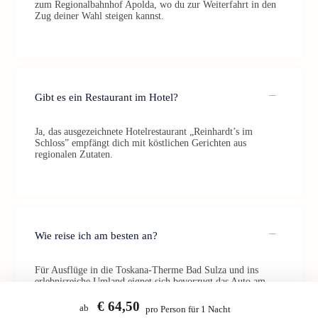
zum Regionalbahnhof Apolda, wo du zur Weiterfahrt in den
Zug deiner Wahl steigen kannst.
Gibt es ein Restaurant im Hotel?
Ja, das ausgezeichnete Hotelrestaurant „Reinhardt’s im
Schloss” empfängt dich mit köstlichen Gerichten aus
regionalen Zutaten.
Wie reise ich am besten an?
Für Ausflüge in die Toskana-Therme Bad Sulza und ins
erlebnisreiche Umland eignet sich bevorzugt das Auto am
besten. Die Anreise auf vier Rädern verschafft dir angenehme
Mobilität.
€ 64,50
ab
pro Person für 1 Nacht