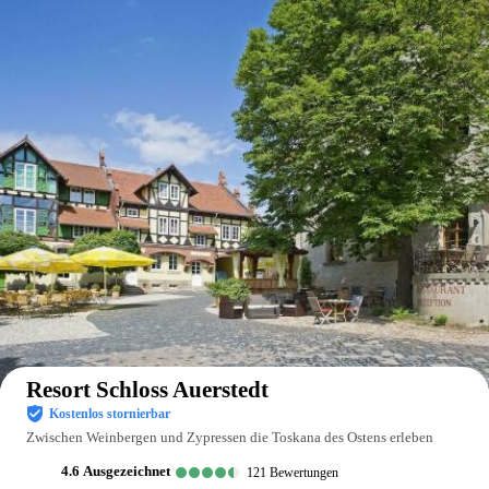
Auf der Karte anzeigen
Resort Schloss Auerstedt
Kostenlos stornierbar
Zwischen Weinbergen und Zypressen die Toskana des Ostens erleben
4.6
ausgezeichnet
121
Bewertungen