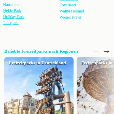
Hansa Park
Toverland
Heide Park
Walibi Holland
Holiday Park
Wiener Prater
Jaderpark
Beliebte Freizeitparks nach Regionen
Freizeitparks in Deutschland
Freizeitparks i