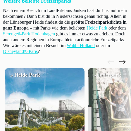
Weitere beliebte Freizeitparks
Nach einem Besuch im LandErlebnis Janßen hast du Lust auf mehr
bekommen? Dann bist du in Niedersachsen genau richtig. Allein in
der Lüneburger Heide findest du die
größte Freizeitparkdichte in
ganz Europa
– mit Parks wie dem beliebten
Heide Park
oder dem
Serengeti-Park Hodenhagen
gibt es immer etwas zu erleben. Doch
auch andere Regionen in Europa bieten actionreiche Freizeitparks.
Wie wäre es mit einem Besuch im
Walibi Holland
oder im
Disneyland® Paris
?
» Heide Park
» Jaderpark