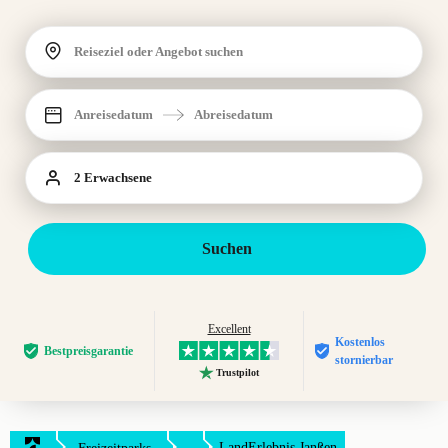
Reiseziel oder Angebot suchen
Anreisedatum
Abreisedatum
2 Erwachsene
Suchen
Excellent
Kostenlos
Bestpreis­garantie
stornierbar
Trustpilot
...
LandErlebnis Janßen