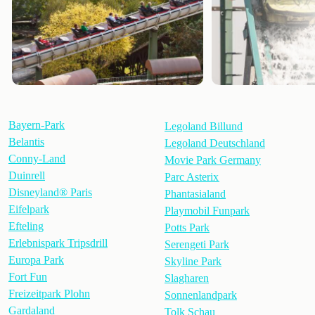
Bayern-Park
Legoland Billund
Belantis
Legoland Deutschland
Conny-Land
Movie Park Germany
Duinrell
Parc Asterix
Disneyland® Paris
Phantasialand
Eifelpark
Playmobil Funpark
Efteling
Potts Park
Erlebnispark Tripsdrill
Serengeti Park
Europa Park
Skyline Park
Fort Fun
Slagharen
Freizeitpark Plohn
Sonnenlandpark
Gardaland
Tolk Schau