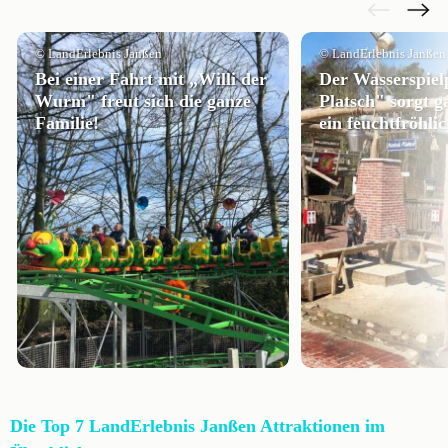
© LandErlebnis Janßen
© LandErlebnis Janßen
Bei einer Fahrt mit „Willi der
Der Wasserspiel
Wurm" freut sich die ganze
Platsch" sorgt g
Familie!
ein feuchtfröhli
Die Top 7 LandErlebnis Janßen Attraktionen im