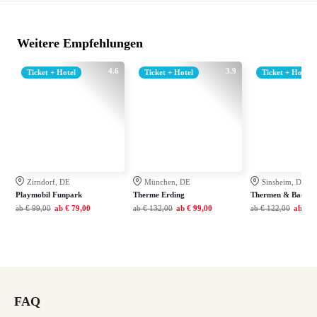
Weitere Empfehlungen
4.6
3.9
Ticket + Hotel
Ticket + Hotel
Ticket + Hotel
Zirndorf, DE
München, DE
Sinsheim, DE
Playmobil Funpark
Therme Erding
Thermen & Badewel
ab
€ 99,00
ab
€ 79,00
ab
€ 132,00
ab
€ 99,00
ab
€ 122,00
ab
€ 7
FAQ