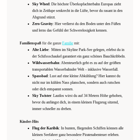
Sky Wheel
: Die höchste Überkopfachterbahn Europas zieht
dich in Zeitlupe senkrecht in die Lüfte, bevor du rasant in den
Abgrund stürzt.
Zero Gravity
: Hier verlierst du den Boden unter den Füßen
und lerns das Gefühl der Schwerelosigkeit kennen.
Familienspaß
für die ganze
Familie
mit:
Alte Liebe
: Mitten im Skyline Park-See gelegen, erlebst du in
der Schifssschaukel garantiert ein ganz schönes Bauchkribbeln.
Wildwasserbahn
: Abenteuerlich geht es zu auf der größten
transportablen Wasserbahnder Welt – inklusive Wasserfall.
Spassbad
: Lust auf eine kleine Abkühlung? Hier kannst du
nicht nur im kühlen Nass planschen, sondern auch rutschen
oder dich entspannt sonnen.
Sky Twister
: Lautlos wirst du auf 34 Metern Höhe gehoben,
bevor du anfängst dich, in einem kleinen Flugzeug sitzend,
immer schneller zu drehen.
Kinder-Hits
Flug der Karibik
: In bunten, fliegenden Schiffen können alle
kleinen Seefahrer ganz besondere Piratenabenteuer erleben.