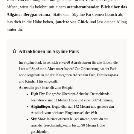
öffnen, wirst du belohnt mit einem
atemberaubenden Blick über das
Allgäuer Bergpanorama
. Statte dem Skyline Park einen Besuch ab,
lass dich in die Höhe heben,
jauchze vor Glück
und lass deinen Alltag
hinter dir.
Attraktionen im Skyline Park
Im Skyline Park lassen sich etwa
60 Attraktionen
für alle finden, die
Lust auf
Spaß und Abenteuer
haben! Zur Orientierung hat der Park
seine Angebote in die drei Kategorien
Adrenalin Pur
,
Familienspass
und
Kinder-Hits
eingeteilt:
Adrenalin pur
bietet dir zum Beispiel:
High Fly
: Die größte Überkopf-Schaukel Deutschlands
beeindruckt mit 33 Metern Höhe und einer 360°-Drehung.
Allgäuflieger
: Begib dich auf 142 Metern und genieße den
Ausblick vom höchsten Flugkarussell der Welt.
Sky Shot
: In einer offenen Kugel sitzend, wirst du mit
rasender Geschwindigkeit in bis zu 90 Metern Höhe
geschleudert.