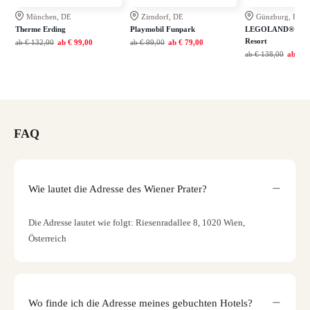
München, DE
Zirndorf, DE
Günzburg, DE
Therme Erding
Playmobil Funpark
LEGOLAND® Deut
Resort
ab
€ 132,00
ab
€ 99,00
ab
€ 99,00
ab
€ 79,00
ab
€ 138,00
ab
€ 1
FAQ
Wie lautet die Adresse des Wiener Prater?
Die Adresse lautet wie folgt: Riesenradallee 8, 1020 Wien,
Österreich
Wo finde ich die Adresse meines gebuchten Hotels?