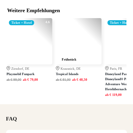
Weitere Empfehlungen
4.6
Ticket + Hotel
Ticket + Hotel
Frühstück
Zirndorf, DE
Krausnick, DE
Paris, FR
Playmobil Funpark
Tropical Islands
Disneyland Paris: E
Disneyland® Park 
ab
€ 99,00
ab
€ 79,00
ab
€ 81,00
ab
€ 48,50
Adventure World in
Hotelübernachtung
ab
€ 119,00
FAQ