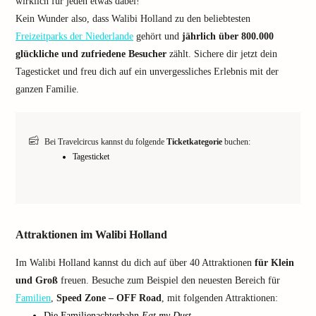
wirklich für jeden etwas dabei!
Kein Wunder also, dass Walibi Holland zu den beliebtesten
Freizeitparks der Niederlande
gehört und
jährlich über 800.000
glückliche und zufriedene Besucher
zählt. Sichere dir jetzt dein
Tagesticket und freu dich auf ein unvergessliches Erlebnis mit der
ganzen Familie.
Bei Travelcircus kannst du folgende
Ticketkategorie
buchen:
Tagesticket
Attraktionen im Walibi Holland
Im Walibi Holland kannst du dich auf über 40 Attraktionen
für Klein
und Groß
freuen. Besuche zum Beispiel den neuesten Bereich für
Familien
,
Speed Zone – OFF Road
, mit folgenden Attraktionen:
Die Familienachterbahn
Eat my Dust