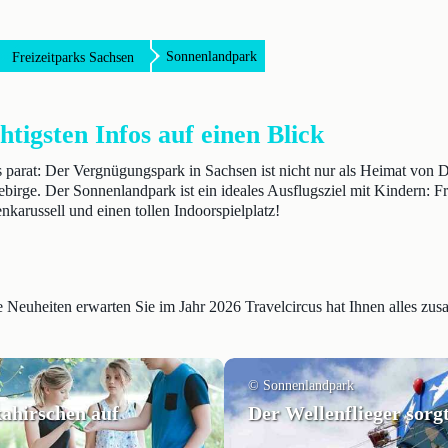
Sonnenlandpark
Freizeitparks Sachsen
tigsten Infos auf einen Blick
s parat: Der Vergnügungspark in Sachsen ist nicht nur als Heimat von
birge. Der Sonnenlandpark ist ein ideales Ausflugsziel mit Kindern: Fr
karussell und einen tollen Indoorspielplatz!
e Neuheiten erwarten Sie im Jahr 2026 Travelcircus hat Ihnen alles zu
© Sonnenlandpark
kahirschen auf
Der Wellenflieger sorg