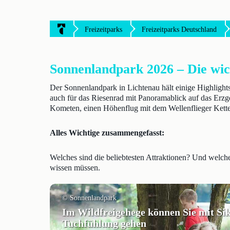
Freizeitparks
Freizeitparks Deutschland
Sonnenlandpark 2026 – Die wich
Der Sonnenlandpark in Lichtenau hält einige Highlight
auch für das Riesenrad mit Panoramablick auf das Erzge
Kometen, einen Höhenflug mit dem Wellenflieger Ketten
Alles Wichtige zusammengefasst:
Welches sind die beliebtesten Attraktionen? Und welch
wissen müssen.
© Sonnenlandpark
Im Wildfreigehege können Sie mit Si
Tuchfühlung gehen