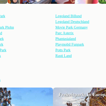
ark
Legoland Billund
Legoland Deutschland
park Plohn
Movie Park Germany
nd
Parc Asterix
ark
Phantasialand
rk
Playmobil Funpark
Park
Potts Park
k
Rasti Land
n
Freizeitparks in Europ