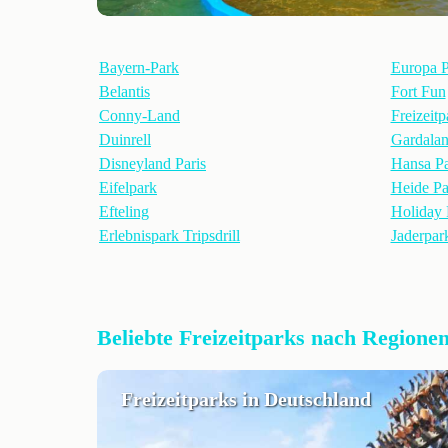
Bayern-Park
Europa P
Belantis
Fort Fun
Conny-Land
Freizeit
Duinrell
Gardala
Disneyland Paris
Hansa P
Eifelpark
Heide Pa
Efteling
Holiday 
Erlebnispark Tripsdrill
Jaderpar
Beliebte Freizeitparks nach Regione
Freizeitparks in Deutschland