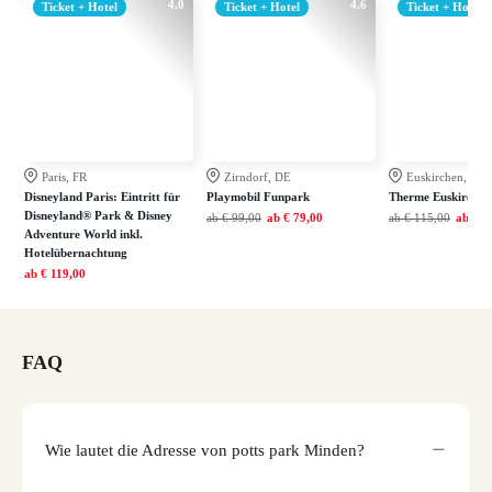
4.0
4.6
Ticket + Hotel
Ticket + Hotel
Ticket + Hotel
Paris, FR
Zirndorf, DE
Euskirchen, DE
Disneyland Paris: Eintritt für
Playmobil Funpark
Therme Euskirchen
Disneyland® Park & Disney
ab
€ 99,00
ab
€ 79,00
ab
€ 115,00
ab
€ 7
Adventure World inkl.
Hotelübernachtung
ab
€ 119,00
FAQ
Wie lautet die Adresse von potts park Minden?