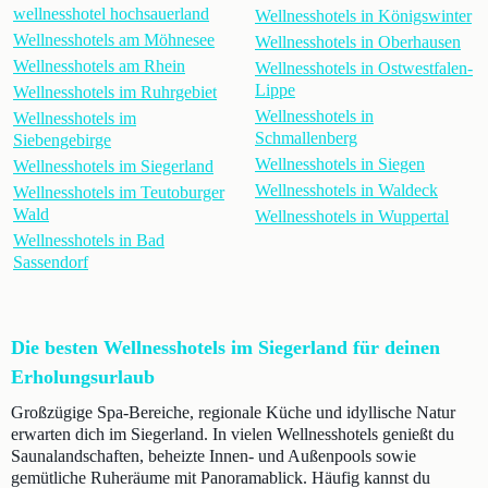
wellnesshotel hochsauerland
Wellnesshotels in Königswinter
Wellnesshotels am Möhnesee
Wellnesshotels in Oberhausen
Wellnesshotels am Rhein
Wellnesshotels in Ostwestfalen-
Lippe
Wellnesshotels im Ruhrgebiet
Wellnesshotels in
Wellnesshotels im
Schmallenberg
Siebengebirge
Wellnesshotels in Siegen
Wellnesshotels im Siegerland
Wellnesshotels in Waldeck
Wellnesshotels im Teutoburger
Wald
Wellnesshotels in Wuppertal
Wellnesshotels in Bad
Sassendorf
Die besten Wellnesshotels im Siegerland für deinen
Erholungsurlaub
Großzügige Spa-Bereiche, regionale Küche und idyllische Natur
erwarten dich im Siegerland. In vielen Wellnesshotels genießt du
Saunalandschaften, beheizte Innen- und Außenpools sowie
gemütliche Ruheräume mit Panoramablick. Häufig kannst du