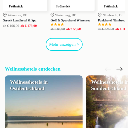
Frühstück
Frühstück
Frühstück
Attendorn, DE
Westerburg, DE
Nümbrecht, DE
Struck Landhotel & Spa
Golf & Sporthotel Wiesensee
Parkhotel Nümbrecht
ab
€ 196,00
ab
€ 179,00
ab
€ 85,00
ab
€ 59,50
ab
€ 225,00
ab
€ 114
Mehr anzeigen >
Wellnesshotels entdecken
Wellnesshotels in
Wellnesshotels i
Ostdeutschland
Süddeutschland