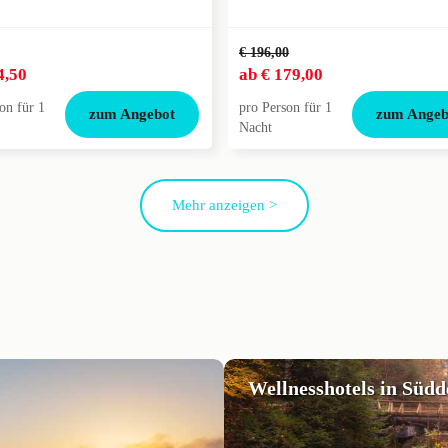
€ 196,00
4,50
ab
€ 179,00
on für 1
pro Person für 1
zum Angebot
zum Angeb
Nacht
Mehr anzeigen >
Wellnesshotels in Süd