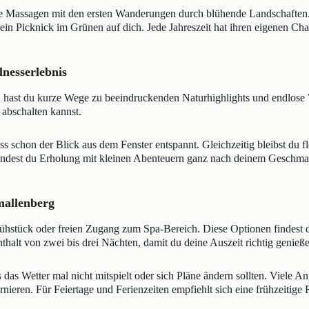
de Massagen mit den ersten Wanderungen durch blühende Landschaften.
ein Picknick im Grünen auf dich. Jede Jahreszeit hat ihren eigenen Ch
lnesserlebnis
 hast du kurze Wege zu beeindruckenden Naturhighlights und endlose 
 abschalten kannst.
 schon der Blick aus dem Fenster entspannt. Gleichzeitig bleibst du f
rbindest du Erholung mit kleinen Abenteuern ganz nach deinem Geschma
mallenberg
rühstück oder freien Zugang zum Spa-Bereich. Diese Optionen findest 
alt von zwei bis drei Nächten, damit du deine Auszeit richtig genieße
das Wetter mal nicht mitspielt oder sich Pläne ändern sollten. Viele Ang
rnieren. Für Feiertage und Ferienzeiten empfiehlt sich eine frühzeitige