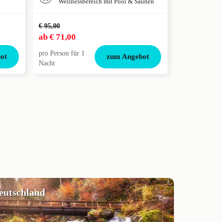
Wellnessbereich mit Pool & Saunen
€ 95,00
ab
€ 71,00
ab
€ 220,0
pro Person für 1
pro Person für
ot
zum Angebot
Nacht
Nacht
deutschland