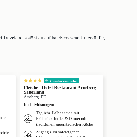
Travelcircus stößt du auf handverlesene Unterkünfte,
inkl. Frühs
Kostenlos stor
Kostenlos stornierbar
Hotel Schnit
Fletcher Hotel-Restaurant Arnsberg-
Bad Sassendorf
Sauerland
Arnsberg, DE
Inklusivleistun
Inklusivleistungen
:
Täglich
Tägliche Halbpension mit
(nach
Einmal
Frühstücksbuffet & Dinner mit
Abend
traditionell sauerländischer Küche
Eine Fl
Zugang zum hoteleigenen
reichs
Ankunf