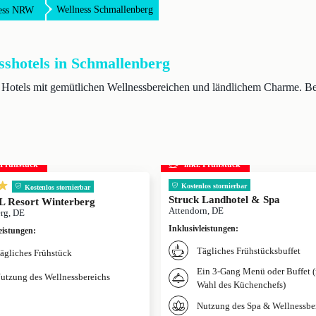
Wellness Schmallenberg
ess NRW
sshotels in Schmallenberg
Hotels mit gemütlichen Wellnessbereichen und ländlichem Charme. Bei 
. Frühstück
inkl. Frühstück
Kostenlos stornierbar
Kostenlos stornierbar
Struck Landhotel & Spa
 Resort Winterberg
Attendorn, DE
rg, DE
Inklusivleistungen
:
eistungen
:
Tägliches Frühstücksbuffet
ägliches Frühstück
Ein 3-Gang Menü oder Buffet 
utzung des Wellnessbereichs
Wahl des Küchenchefs)
Nutzung des Spa & Wellnessbe