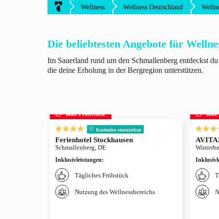
Wellness
Wellness Deutschland
Welln
Die beliebtesten Angebote für Wellne
Im Sauerland rund um den Schmallenberg entdeckst du 
die deine Erholung in der Bergregion unterstützen.
inkl. Frühstück
inkl
Kostenlos stornierbar
Ferienhotel Stockhausen
AVITAL
Schmallenberg, DE
Winterbe
Inklusivleistungen
:
Inklusivl
Tägliches Frühstück
T
Nutzung des Wellnessbereichs
N