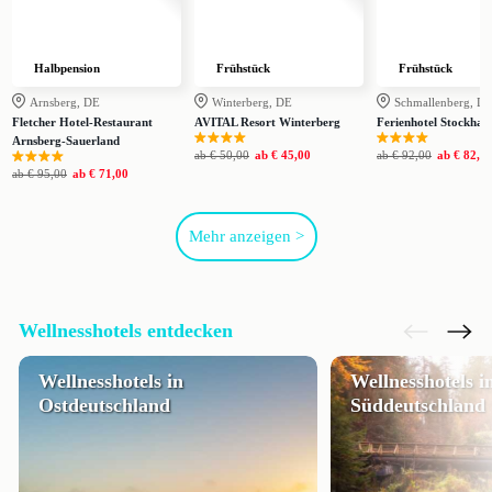
Halbpension
Frühstück
Frühstück
Arnsberg, DE
Winterberg, DE
Schmallenberg, D
Fletcher Hotel-Restaurant
AVITAL Resort Winterberg
Ferienhotel Stockhau
Arnsberg-Sauerland
ab
€ 50,00
ab
€ 45,00
ab
€ 92,00
ab
€ 82,0
ab
€ 95,00
ab
€ 71,00
Mehr anzeigen >
Wellnesshotels entdecken
Wellnesshotels in
Wellnesshotels i
Ostdeutschland
Süddeutschland