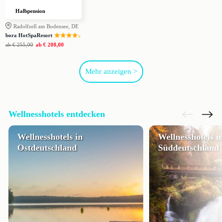
Halbpension
Radolfzell am Bodensee, DE
bora HotSpaResort
s
ab
€ 255,00
ab
€ 208,00
Mehr anzeigen >
Wellnesshotels entdecken
Wellnesshotels in
Wellnesshotels i
Ostdeutschland
Süddeutschland