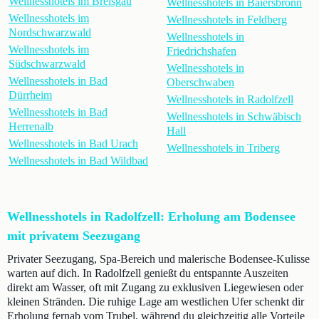
Wellnesshotels im Breisgau
Wellnesshotels in Baiersbronn
Wellnesshotels im
Wellnesshotels in Feldberg
Nordschwarzwald
Wellnesshotels in
Wellnesshotels im
Friedrichshafen
Südschwarzwald
Wellnesshotels in
Wellnesshotels in Bad
Oberschwaben
Dürrheim
Wellnesshotels in Radolfzell
Wellnesshotels in Bad
Wellnesshotels in Schwäbisch
Herrenalb
Hall
Wellnesshotels in Bad Urach
Wellnesshotels in Triberg
Wellnesshotels in Bad Wildbad
Wellnesshotels in Radolfzell: Erholung am Bodensee
mit privatem Seezugang
Privater Seezugang, Spa-Bereich und malerische Bodensee-Kulisse
warten auf dich. In Radolfzell genießt du entspannte Auszeiten
direkt am Wasser, oft mit Zugang zu exklusiven Liegewiesen oder
kleinen Stränden. Die ruhige Lage am westlichen Ufer schenkt dir
Erholung fernab vom Trubel, während du gleichzeitig alle Vorteile