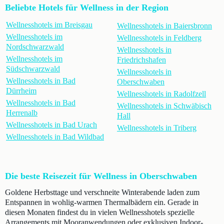
Beliebte Hotels für Wellness in der Region
Wellnesshotels im Breisgau
Wellnesshotels in Baiersbronn
Wellnesshotels im
Wellnesshotels in Feldberg
Nordschwarzwald
Wellnesshotels in
Wellnesshotels im
Friedrichshafen
Südschwarzwald
Wellnesshotels in
Wellnesshotels in Bad
Oberschwaben
Dürrheim
Wellnesshotels in Radolfzell
Wellnesshotels in Bad
Wellnesshotels in Schwäbisch
Herrenalb
Hall
Wellnesshotels in Bad Urach
Wellnesshotels in Triberg
Wellnesshotels in Bad Wildbad
Die beste Reisezeit für Wellness in Oberschwaben
Goldene Herbsttage und verschneite Winterabende laden zum
Entspannen in wohlig-warmen Thermalbädern ein. Gerade in
diesen Monaten findest du in vielen Wellnesshotels spezielle
Arrangements mit Mooranwendungen oder exklusiven Indoor-