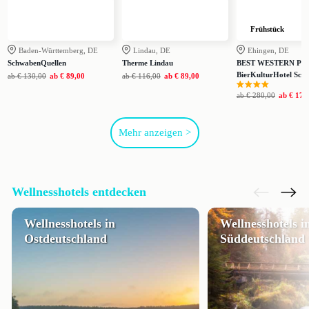
Frühstück
Baden-Württemberg, DE
Lindau, DE
Ehingen, DE
SchwabenQuellen
Therme Lindau
BEST WESTERN PL
BierKulturHotel Sch
ab
€ 130,00
ab
€ 89,00
ab
€ 116,00
ab
€ 89,00
ab
€ 280,00
ab
€ 179
Mehr anzeigen >
Wellnesshotels entdecken
Wellnesshotels in
Wellnesshotels i
Ostdeutschland
Süddeutschland