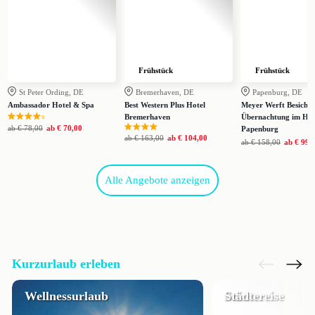
Frühstück
Frühstück
St Peter Ording, DE
Bremerhaven, DE
Papenburg, DE
Ambassador Hotel & Spa
Best Western Plus Hotel
Meyer Werft Besichti
s
Bremerhaven
Übernachtung im Hot
ab
€ 78,00
ab
€ 70,00
Papenburg
ab
€ 163,00
ab
€ 104,00
ab
€ 158,00
ab
€ 99,
Alle Angebote anzeigen
Kurzurlaub erleben
Wellnessurlaub
Städtereise