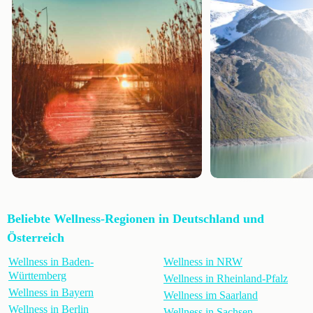
Beliebte Wellness-Regionen in Deutschland und
Österreich
Wellness in Baden-
Wellness in NRW
Württemberg
Wellness in Rheinland-Pfalz
Wellness in Bayern
Wellness im Saarland
Wellness in Berlin
Wellness in Sachsen