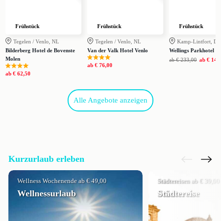
Frühstück
Frühstück
Frühstück
Tegelen / Venlo, NL
Tegelen / Venlo, NL
Kamp-Lintfort, DE
Bilderberg Hotel de Bovenste
Van der Valk Hotel Venlo
Wellings Parkhotel
Molen
ab
€ 233,00
ab
€ 149
ab
€ 76,00
ab
€ 62,50
Alle Angebote anzeigen
Kurzurlaub erleben
Wellness Wochenende ab € 49,00
Städtereisen ab € 39,00
Wellnessurlaub
Städtereise