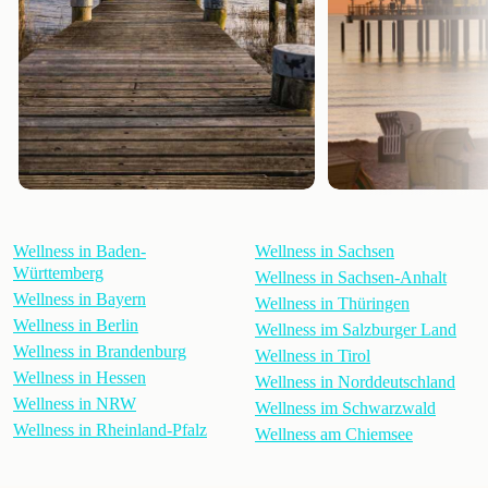
Wellness in Baden-
Wellness in Sachsen
Württemberg
Wellness in Sachsen-Anhalt
Wellness in Bayern
Wellness in Thüringen
Wellness in Berlin
Wellness im Salzburger Land
Wellness in Brandenburg
Wellness in Tirol
Wellness in Hessen
Wellness in Norddeutschland
Wellness in NRW
Wellness im Schwarzwald
Wellness in Rheinland-Pfalz
Wellness am Chiemsee