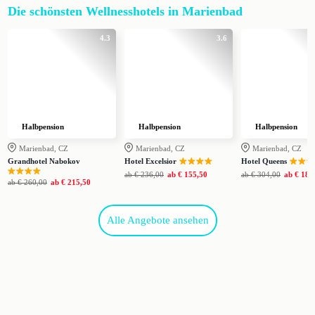
Die schönsten Wellnesshotels in Marienbad
4.3
3.6
Halbpension
Halbpension
Halbpension
Marienbad, CZ
Marienbad, CZ
Marienbad, CZ
Grandhotel Nabokov
Hotel Excelsior
Hotel Queens
ab
€ 236,00
ab
€ 155,50
ab
€ 304,00
ab
€ 185
ab
€ 260,00
ab
€ 215,50
Alle Angebote ansehen