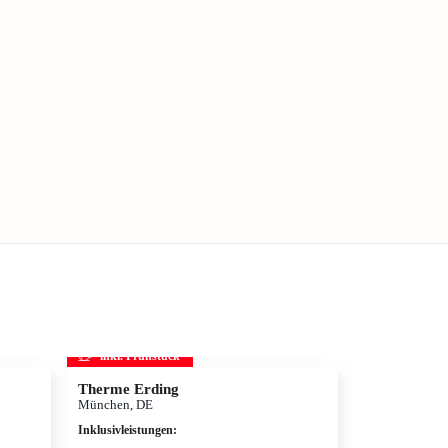
inkl. Frühstück
inkl. Frühs
Therme Erding
Disneys D
München, DE
Hamburg, DE
Inklusivleistungen
:
Inklusivleistun