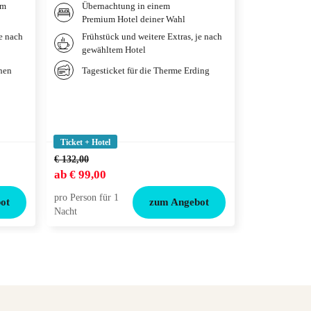
um
Übernachtung in einem
Übernac
Premium Hotel deiner Wahl
Hotel n
je nach
Frühstück und weitere Extras, je nach
Weitere
gewähltem Hotel
gewählt
Ticket
chen
Tagesticket für die Therme Erding
LÖWEN 
Ticket + Hotel
Ticket + Hotel
€ 132,00
€ 144,00
ab
€ 99,00
ab
€ 115,00
pro Person für 1
pro Person für
ot
zum Angebot
Nacht
Nacht