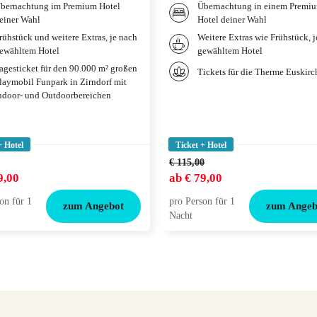
bernachtung im Premium Hotel
Übernachtung in einem Premi
einer Wahl
Hotel deiner Wahl
rühstück und weitere Extras, je nach
Weitere Extras wie Frühstück, 
ewähltem Hotel
gewähltem Hotel
agesticket für den 90.000 m² großen
Tickets für die Therme Euskir
laymobil Funpark in Zirndorf mit
ndoor- und Outdoorbereichen
+ Hotel
Ticket + Hotel
€ 115,00
9,00
ab
€ 79,00
on für 1
pro Person für 1
zum Angebot
zum Angeb
Nacht