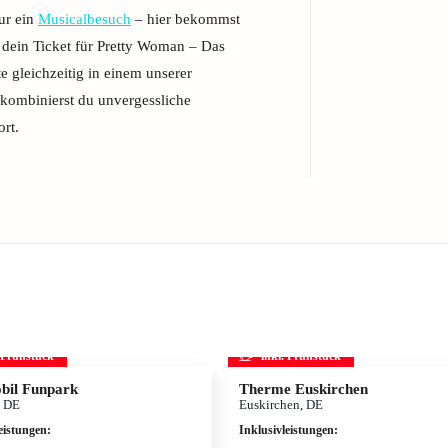
nur ein
Musicalbesuch
– hier bekommst
r dein Ticket für Pretty Woman – Das
 gleichzeitig in einem unserer
 kombinierst du unvergessliche
rt.
. Frühstück
inkl. Frühstück
bil Funpark
Therme Euskirchen
, DE
Euskirchen, DE
eistungen
:
Inklusivleistungen
: