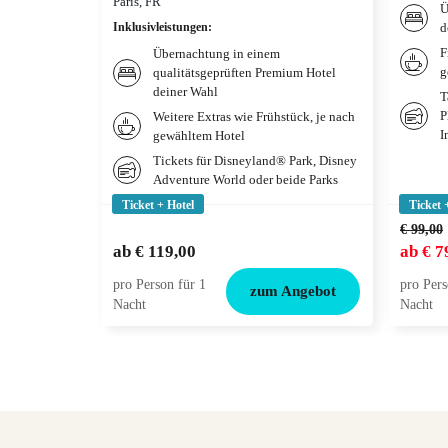
Paris, FR
Ü
Inklusivleistungen
:
d
F
Übernachtung in einem
g
qualitätsgeprüften Premium Hotel
deiner Wahl
T
P
Weitere Extras wie Frühstück, je nach
I
gewähltem Hotel
Tickets für Disneyland® Park, Disney
Adventure World oder beide Parks
Ticket + Hotel
Ticket 
€ 99,00
ab
€ 119,00
ab
€ 7
pro Person für 1
pro Pers
zum Angebot
Nacht
Nacht