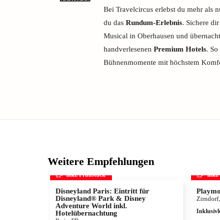
Bei Travelcircus erlebst du mehr als 
du das
Rundum-Erlebnis
. Sichere di
Musical in Oberhausen und übernachte
handverlesenen
Premium Hotels
. So
Bühnenmomente mit höchstem Komfo
Weitere Empfehlungen
inkl. Frühstück
inkl
Disneyland Paris: Eintritt für
Playmo
Disneyland® Park & Disney
Zirndorf
Adventure World inkl.
Inklusivl
Hotelübernachtung