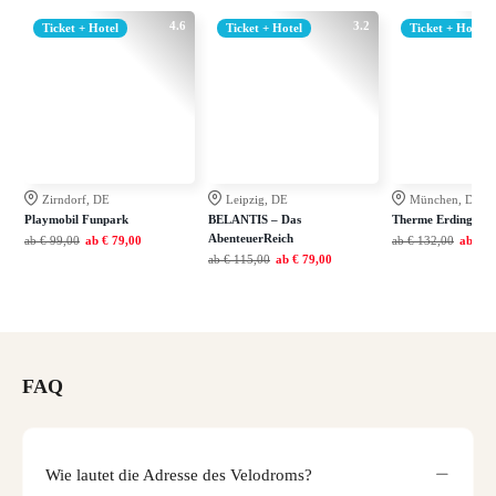
4.6
3.2
Ticket + Hotel
Ticket + Hotel
Ticket + Hotel
Zirndorf, DE
Leipzig, DE
München, DE
Playmobil Funpark
BELANTIS – Das
Therme Erding
AbenteuerReich
ab
€ 99,00
ab
€ 79,00
ab
€ 132,00
ab
€ 9
ab
€ 115,00
ab
€ 79,00
FAQ
Wie lautet die Adresse des Velodroms?