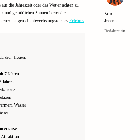
 auf die Jahreszeit oder das Wetter achten zu
hen und gemütlichen Saunen bietet die
Von
Jessica
teuerlustigen ein abwechslungsreiches
Erlebnis
.
Redakteurin
du dich freuen:
ab 7 Jahren
3 Jahren
erkanone
elaxen
warmem Wasser
asser
nterrasse
-Attraktion