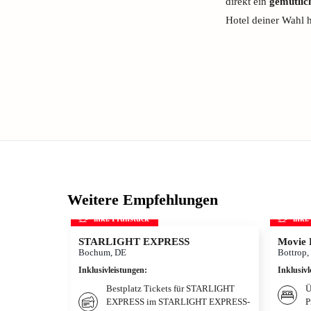
direkt ein
gemütlic
Hotel deiner Wahl 
Weitere Empfehlungen
inkl. Frühstück
inkl
STARLIGHT EXPRESS
Movie 
Bochum, DE
Bottrop,
Inklusivleistungen
:
Inklusivl
Bestplatz Tickets für STARLIGHT
Ü
EXPRESS im STARLIGHT EXPRESS-
P