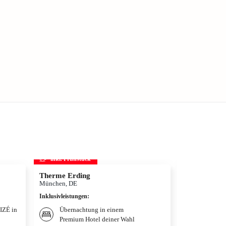
inkl. Frühstück
inkl. Frühs
Therme Erding
MJ – Das Mi
München, DE
Hamburg, DE
Inklusivleistungen
:
Inklusivleistun
LIZÉ in
Übernachtung in einem
Bestpla
Premium Hotel deiner Wahl
Michael