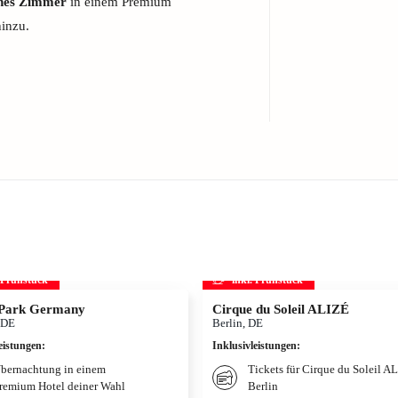
hes Zimmer
in einem Premium
hinzu.
. Frühstück
inkl. Frühstück
Park Germany
Cirque du Soleil ALIZÉ
 DE
Berlin, DE
eistungen
:
Inklusivleistungen
:
bernachtung in einem
Tickets für Cirque du Soleil A
remium Hotel deiner Wahl
Berlin