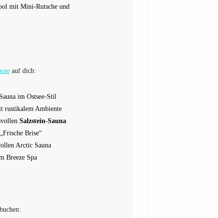
ool mit Mini-Rutsche und
bote
auf dich:
Sauna im Ostsee-Stil
t rustikalem Ambiente
svollen
Salzstein-Sauna
„Frische Brise“
vollen Arctic Sauna
m Breeze Spa
 buchen: