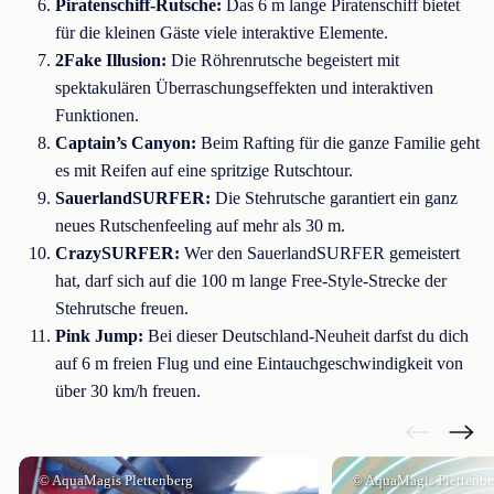
Piratenschiff-Rutsche:
Das 6 m lange Piratenschiff bietet
für die kleinen Gäste viele interaktive Elemente.
2Fake Illusion:
Die Röhrenrutsche begeistert mit
spektakulären Überraschungseffekten und interaktiven
Funktionen.
Captain’s Canyon:
Beim Rafting für die ganze Familie geht
es mit Reifen auf eine spritzige Rutschtour.
SauerlandSURFER:
Die Stehrutsche garantiert ein ganz
neues Rutschenfeeling auf mehr als 30 m.
CrazySURFER:
Wer den SauerlandSURFER gemeistert
hat, darf sich auf die 100 m lange Free-Style-Strecke der
Stehrutsche freuen.
Pink Jump:
Bei dieser Deutschland-Neuheit darfst du dich
auf 6 m freien Flug und eine Eintauchgeschwindigkeit von
über 30 km/h freuen.
© AquaMagis Plettenberg
© AquaMagis Plettenbe