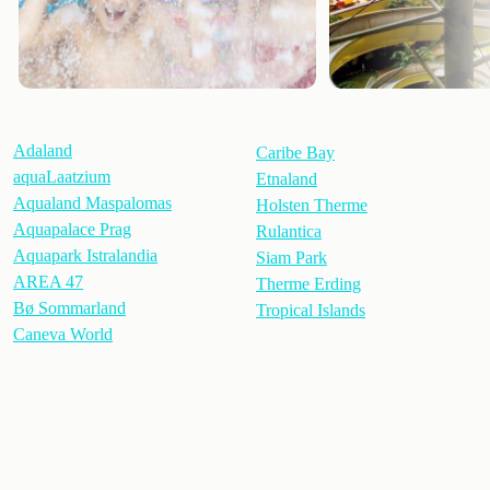
Adaland
Caribe Bay
aquaLaatzium
Etnaland
Aqualand Maspalomas
Holsten Therme
Aquapalace Prag
Rulantica
Aquapark Istralandia
Siam Park
AREA 47
Therme Erding
Bø Sommarland
Tropical Islands
Caneva World