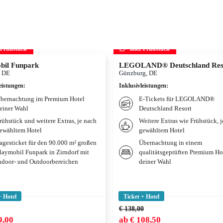
. Frühstück
inkl. Frühstück
bil Funpark
LEGOLAND® Deutschland Res
, DE
Günzburg, DE
eistungen
:
Inklusivleistungen
:
bernachtung im Premium Hotel
E-Tickets für LEGOLAND®
einer Wahl
Deutschland Resort
rühstück und weitere Extras, je nach
Weitere Extras wie Frühstück, 
ewähltem Hotel
gewähltem Hotel
agesticket für den 90.000 m² großen
Übernachtung in einem
laymobil Funpark in Zirndorf mit
qualitätsgeprüften Premium Ho
ndoor- und Outdoorbereichen
deiner Wahl
+ Hotel
Ticket + Hotel
€ 138,00
9,00
ab
€ 108,50