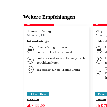
Weitere Empfehlungen
inkl. Frühstück
inkl
Therme Erding
Playmo
München, DE
Zirndorf
Inklusivleistungen
:
Inklusivl
Übernachtung in einem
Ü
Premium Hotel deiner Wahl
d
Frühstück und weitere Extras, je nach
F
gewähltem Hotel
g
T
Tagesticket für die Therme Erding
P
I
Ticket + Hotel
Ticket 
€ 132,00
€ 99,00
ab
€ 99,00
ab
€ 7