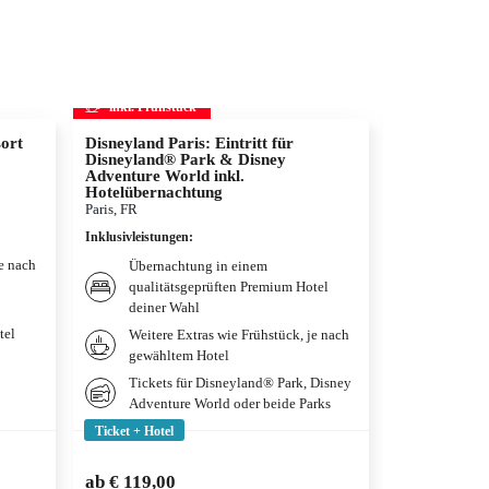
inkl. Frühstück
inkl. Frühs
ort
Disneyland Paris: Eintritt für
Die Schöne u
Disneyland® Park & Disney
Musical in 
Adventure World inkl.
Wien, AT
Hotelübernachtung
Inklusivleistun
Paris, FR
Übernac
Inklusivleistungen
:
deiner 
je nach
Übernachtung in einem
Frühstü
qualitätsgeprüften Premium Hotel
gewählt
deiner Wahl
Tickets
tel
Weitere Extras wie Frühstück, je nach
Das Mus
gewähltem Hotel
Wien
Tickets für Disneyland® Park, Disney
Adventure World oder beide Parks
Ticket + Hotel
Ticket + Hotel
€ 217,00
ab
€ 119,00
ab
€ 173,5