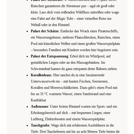
Rutschen garantieren dir Abenteuer pur – egal ob groß oder
klein. Lass dich vom reißenden Wildfluss mitreißen oder wage
eine Fahrt auf der
Magic Tube
– einer virtuellen Reise ins
Weltall oder in den Himmel.
Palast der Schätze
: Entdecke das Wrack eines Piratenschiffs,
ein Wasserungeheuer, mehrere Planschbecken, Rutschen, einen
Pool mit künstlichen Wellen und einen großen Wasserspielplatz
– besonders Familien mit Kindern werden hier begeistert sein.
Palast der Entspannung
: Erhol dich im Whirlpool, auf
gemütlichen Liegen oder an den Massagebänken. Im
Schwimmbad kannst du ganz entspannt deine Bahnen ziehen.
Korallenhaus
: Hier tauchst du in eine faszinierende
Unterwasserwelt ein – mit bunten Fischen, Seesternen,
Korallen und Meeresschildkröten. Dazu gibt’s einen Pool mit
bis zu 31 °C warmem Wasser, einen Sandstrand und eine
Karibikbar.
Außenzone
: Unter freiem Himmel warten ein Sport- und ein
Erholungsbereich auf dich – mit bequemen Liegen, einer
Luftburg, Elektrobooten und einem Wasserspielplatz.
Tauchgrube
: Wage dich mit erfahrenen Ausbildnern in die
Tiefe: Drei Tauchebenen mit bis zu acht Metern Tiefe bieten dir