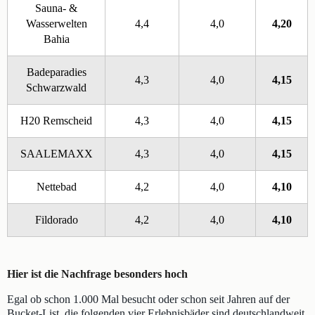
Sauna- &
Wasserwelten
4,4
4,0
4,20
Bahia
Badeparadies
4,3
4,0
4,15
Schwarzwald
H20 Remscheid
4,3
4,0
4,15
SAALEMAXX
4,3
4,0
4,15
Nettebad
4,2
4,0
4,10
Fildorado
4,2
4,0
4,10
Hier ist die Nachfrage besonders hoch
Egal ob schon 1.000 Mal besucht oder schon seit Jahren auf der
Bucket-List, die folgenden vier Erlebnisbäder sind deutschlandweit