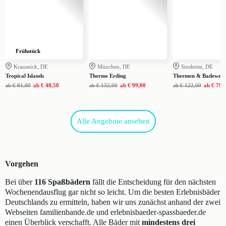
Frühstück
Krausnick, DE
München, DE
Sinsheim, DE
Tropical Islands
Therme Erding
Thermen & Badewelt 
ab
€ 81,00
ab
€ 48,50
ab
€ 132,00
ab
€ 99,00
ab
€ 122,00
ab
€ 79,
Alle Angebote ansehen
Vorgehen
Bei über
116 Spaßbädern
fällt die Entscheidung für den nächsten
Wochenendausflug gar nicht so leicht. Um die besten Erlebnisbäder
Deutschlands zu ermitteln, haben wir uns zunächst anhand der zwei
Webseiten familienbande.de und erlebnisbaeder-spassbaeder.de
einen Überblick verschafft. Alle Bäder mit
mindestens drei