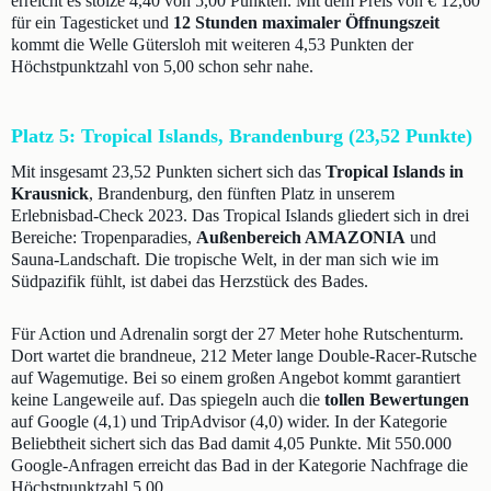
erreicht es stolze 4,40 von 5,00 Punkten. Mit dem Preis von € 12,60
für ein Tagesticket und
12 Stunden maximaler Öffnungszeit
kommt die Welle Gütersloh mit weiteren 4,53 Punkten der
Höchstpunktzahl von 5,00 schon sehr nahe.
Platz 5: Tropical Islands, Brandenburg (23,52 Punkte)
Mit insgesamt 23,52 Punkten sichert sich das
Tropical Islands in
Krausnick
, Brandenburg, den fünften Platz in unserem
Erlebnisbad-Check 2023. Das Tropical Islands gliedert sich in drei
Bereiche: Tropenparadies,
Außenbereich AMAZONIA
und
Sauna-Landschaft. Die tropische Welt, in der man sich wie im
Südpazifik fühlt, ist dabei das Herzstück des Bades.
Für Action und Adrenalin sorgt der 27 Meter hohe Rutschenturm.
Dort wartet die brandneue, 212 Meter lange Double-Racer-Rutsche
auf Wagemutige. Bei so einem großen Angebot kommt garantiert
keine Langeweile auf. Das spiegeln auch die
tollen Bewertungen
auf Google (4,1) und TripAdvisor (4,0) wider. In der Kategorie
Beliebtheit sichert sich das Bad damit 4,05 Punkte. Mit 550.000
Google-Anfragen erreicht das Bad in der Kategorie Nachfrage die
Höchstpunktzahl 5,00.