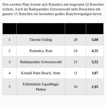
Den zweiten Platz konnte sich Rulantica mit insgesamt 24 Rutschen
sichern. Auch im Badeparadies Schwarzwald steht Besuchern mit
ganzen 15 Rutschen ein besonders großes Rutschvergnügen bevor.
Platz
Erlebnisbad
Rutschen
Punkte
1
Therme Erding
28
5,00
2
Rulantica, Rust
24
4,55
3
Badeparadies Schwarzwald
15
3,52
4
Kristall Palm Beach, Stein
11
3,07
Erlebnisbad AquaMagis
5
10
2,95
Pletten