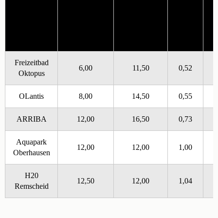
Preis
Tagesticket
max.
pro
Erlebnisbad
Erwachsener
Öffnungszeit
Pu
Stunde
in €
in Stunden
in €
Freizeitbad
6,00
11,50
0,52
5
Oktopus
OLantis
8,00
14,50
0,55
4
ARRIBA
12,00
16,50
0,73
4
Aquapark
12,00
12,00
1,00
4
Oberhausen
H20
12,50
12,00
1,04
4
Remscheid