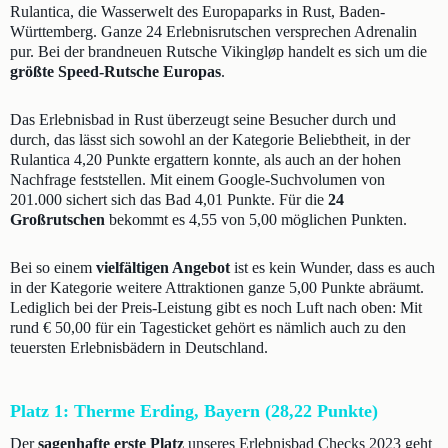
Rulantica, die Wasserwelt des Europaparks in Rust, Baden-
Württemberg. Ganze 24 Erlebnisrutschen versprechen Adrenalin
pur. Bei der brandneuen Rutsche Vikingløp handelt es sich um die
größte Speed-Rutsche Europas
.
Das Erlebnisbad in Rust überzeugt seine Besucher durch und
durch, das lässt sich sowohl an der Kategorie Beliebtheit, in der
Rulantica 4,20 Punkte ergattern konnte, als auch an der hohen
Nachfrage feststellen. Mit einem Google-Suchvolumen von
201.000 sichert sich das Bad 4,01 Punkte. Für die
24
Großrutschen
bekommt es 4,55 von 5,00 möglichen Punkten.
Bei so einem
vielfältigen Angebot
ist es kein Wunder, dass es auch
in der Kategorie weitere Attraktionen ganze 5,00 Punkte abräumt.
Lediglich bei der Preis-Leistung gibt es noch Luft nach oben: Mit
rund € 50,00 für ein Tagesticket gehört es nämlich auch zu den
teuersten Erlebnisbädern in Deutschland.
Platz 1: Therme Erding, Bayern (28,22 Punkte)
Der
sagenhafte erste Platz
unseres Erlebnisbad Checks 2023 geht