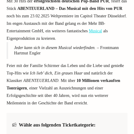
Mit 30 Hits der
erfolgreichsten deutschen Pop-Band PUR
, feiert das
Stück
ABENTEUERLAND – Das Musical mit den Hits von PUR
noch bis zum 23.02.2025 Weltpremiere im Capitol Theater Düsseldorf.
Im engen Austausch mit der Band gelang es der Mehr BB-
Entertainment GmbH, ein weiteres fantastisches
Musical
als
Eigenproduktion zu kreieren.
Jeder kann sich in diesem Musical wiederfinden.
– Frontmann
Hartmut Engler
Feier mit der Familie Schirmer das Leben und die Liebe und genieße
Top-Hits wie
Ich lieb’ dich
,
Ein graues Haar
und natürlich der
Klassiker
ABENTEUERLAND
. Mit über
10 Millionen verkauften
Tonträgern
, einer Vielzahl an Auszeichnungen und einer
Erfolgsgeschichte seit über 40 Jahren, wird nun ein weiterer
Meilenstein in der Geschichte der Band erreicht.
Wähle aus folgenden Ticketkategorie: