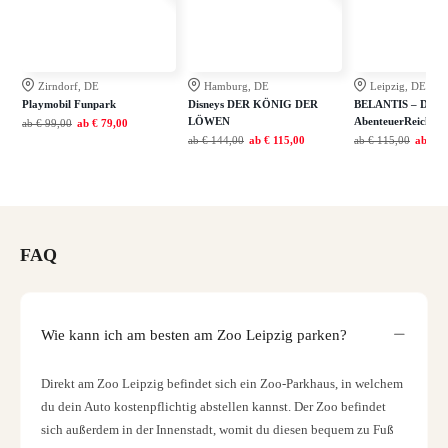
Zirndorf, DE
Hamburg, DE
Leipzig, DE
Playmobil Funpark
Disneys DER KÖNIG DER
BELANTIS – Das
LÖWEN
AbenteuerReich
ab
€ 99,00
ab
€ 79,00
ab
€ 144,00
ab
€ 115,00
ab
€ 115,00
ab
€ 7
FAQ
Wie kann ich am besten am Zoo Leipzig parken?
Direkt am Zoo Leipzig befindet sich ein Zoo-Parkhaus, in welchem
du dein Auto kostenpflichtig abstellen kannst. Der Zoo befindet
sich außerdem in der Innenstadt, womit du diesen bequem zu Fuß