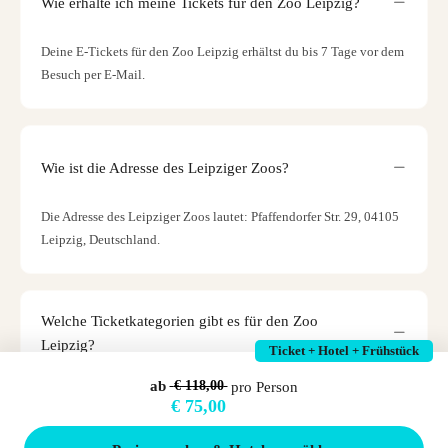
Wie erhalte ich meine Tickets für den Zoo Leipzig?
Deine E-Tickets für den Zoo Leipzig erhältst du bis 7 Tage vor dem
Besuch per E-Mail.
Wie ist die Adresse des Leipziger Zoos?
Die Adresse des Leipziger Zoos lautet: Pfaffendorfer Str. 29, 04105
Leipzig, Deutschland.
Welche Ticketkategorien gibt es für den Zoo
Leipzig?
Ticket + Hotel + Frühstück
Es gibt folgende Ticketkategorien für den Zoo Leipzig:
ab
€ 118,00
pro Person
€ 75,00
Tagesticket, 2-Tage-Ticket sowie 3-Tage-Ticcket für den Zoo
Leipzig.