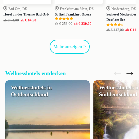
Bad Orb, DE
Frankfurt am Main, DE
Niedernberg, DE
Hotel an der Therme Bad Orb
Sofitel Frankfurt Opera
Seehotel Niedernberg
Dorf am See
ab
€ 74,00
ab
€ 64,50
ab
€ 256,00
ab
€ 230,00
s
ab
€ 147,00
ab
€ 116
Mehr anzeigen >
Wellnesshotels entdecken
Wellnesshotels in
Wellnesshotels i
Ostdeutschland
Süddeutschland