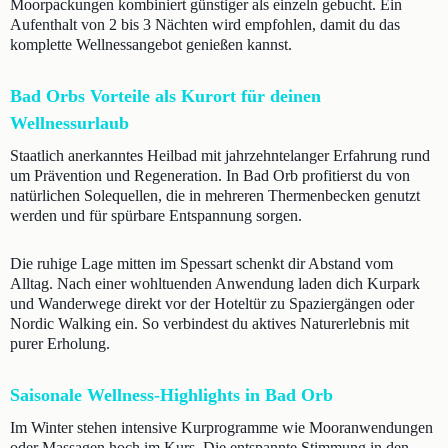
Moorpackungen kombiniert günstiger als einzeln gebucht. Ein
Aufenthalt von 2 bis 3 Nächten wird empfohlen, damit du das
komplette Wellnessangebot genießen kannst.
Bad Orbs Vorteile als Kurort für deinen
Wellnessurlaub
Staatlich anerkanntes Heilbad mit jahrzehntelanger Erfahrung rund
um Prävention und Regeneration. In Bad Orb profitierst du von
natürlichen Solequellen, die in mehreren Thermenbecken genutzt
werden und für spürbare Entspannung sorgen.
Die ruhige Lage mitten im Spessart schenkt dir Abstand vom
Alltag. Nach einer wohltuenden Anwendung laden dich Kurpark
und Wanderwege direkt vor der Hoteltür zu Spaziergängen oder
Nordic Walking ein. So verbindest du aktives Naturerlebnis mit
purer Erholung.
Saisonale Wellness-Highlights in Bad Orb
Im Winter stehen intensive Kurprogramme wie Mooranwendungen
oder Massagen hoch im Kurs. Die entspannte Stimmung in den