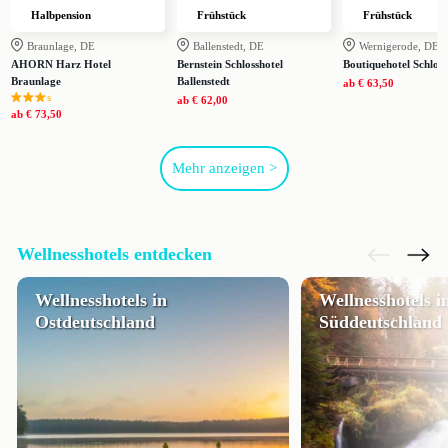
Halbpension
Frühstück
Frühstück
Braunlage, DE
Ballenstedt, DE
Wernigerode, DE
AHORN Harz Hotel
Bernstein Schlosshotel
Boutiquehotel Schloss
Braunlage
Ballenstedt
ab
€ 63,50
s
ab
€ 62,00
ab
€ 73,50
Mehr anzeigen >
Wellnesshotels entdecken
Wellnesshotels in
Wellnesshotels i
Ostdeutschland
Süddeutschland